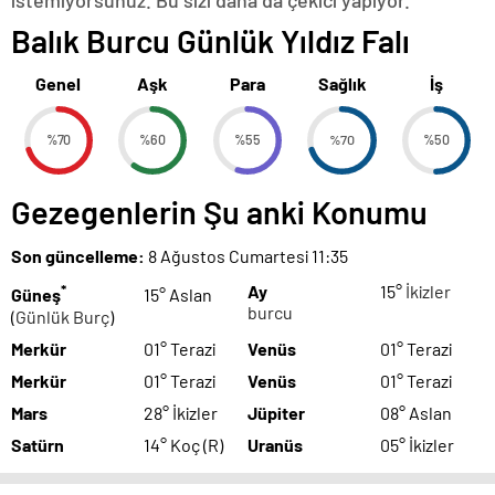
istemiyorsunuz. Bu sizi daha da çekici yapıyor.
Balık Burcu Günlük Yıldız Falı
Genel
Aşk
Para
Sağlık
İş
%70
%60
%55
%70
%50
Gezegenlerin Şu anki Konumu
Son güncelleme:
8 Ağustos Cumartesi 11:35
*
Ay
15°
İkizler
Güneş
15° Aslan
burcu
(
Günlük Burç
)
Merkür
01° Terazi
Venüs
01° Terazi
Merkür
01° Terazi
Venüs
01° Terazi
Mars
28° İkizler
Jüpiter
08° Aslan
Satürn
14° Koç (R)
Uranüs
05° İkizler