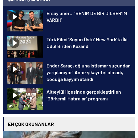
Ersay üner… ‘BENİM DE BİR DİLBER’İM
VARDI!’
Türk Filmi ‘Suyun Üstü’ New York’ta İki
Ödül Birden Kazandı
Ender Saraç, oğluna istismar suçundan
yargılanıyor! Anne şikayetçi olmadı,
çocuğa kayyım atandı
Altıeylül ilçesinde gerçekleştirilen
‘Görkemli Hatıralar’ programı
EN ÇOK OKUNANLAR