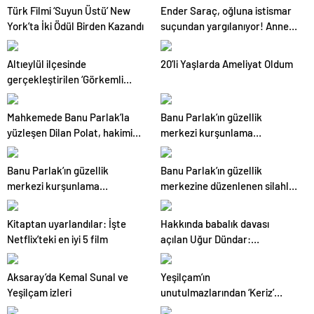
Türk Filmi ‘Suyun Üstü’ New
Ender Saraç, oğluna istismar
York’ta İki Ödül Birden Kazandı
suçundan yargılanıyor! Anne
şikayetçi olmadı, çocuğa
kayyım atandı
Altıeylül ilçesinde
20’li Yaşlarda Ameliyat Oldum
gerçekleştirilen ‘Görkemli
Hatıralar’ programı
Mahkemede Banu Parlak’la
Banu Parlak’ın güzellik
yüzleşen Dilan Polat, hakimin
merkezi kurşunlama
kararını duyunca sinir krizi
davasında çiftin tutukluluk
geçirdi
hali devam ediyor
Banu Parlak’ın güzellik
Banu Parlak’ın güzellik
merkezi kurşunlama
merkezine düzenlenen silahlı
davasında Dilan Polat’ın
saldırı davası başladı
savunması sırasında ağladığı
Kitaptan uyarlandılar: İşte
Hakkında babalık davası
görüldü
Netflix’teki en iyi 5 film
açılan Uğur Dündar:
Kendimden çok eminim,
hanımefendinin ailesini
Aksaray’da Kemal Sunal ve
Yeşilçam’ın
bulması için de her şeyi
Yeşilçam izleri
unutulmazlarından ‘Keriz’
yaparım
filminin çekildiği köyde izler