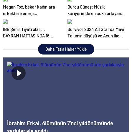
hala yaşamaya devam ediyor
Megan Fox, bekar kadınlara
Burcu Güneş: Müzik
erkeklere enerji
kariyerimde en çok zorlayan
harcamamaları konusunda
şey güvendiğim insanların
tavsiyelerde bulundu
arkamdan vurması oldu
İBB Şehir Tiyatroları…
Survivor 2024 All Star’da Mavi
BAYRAM HAFTASINDA 16
Takımın düşüşü ve Acun Ilıcalı
OYUNLA SEYİRCİ
ile Ogeday arasındaki gerginlik
KARŞISINDA!
Daha Fazla Haber Yükle
İbrahim Erkal, ölümünün 7’nci yıldönümünde
şarkılarıyla anıldı