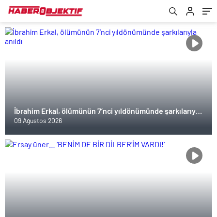
İbrahim Erkal, ölümünün 7’nci yıldönümünde şarkılarıyla
anıldı
09 Ağustos 2026