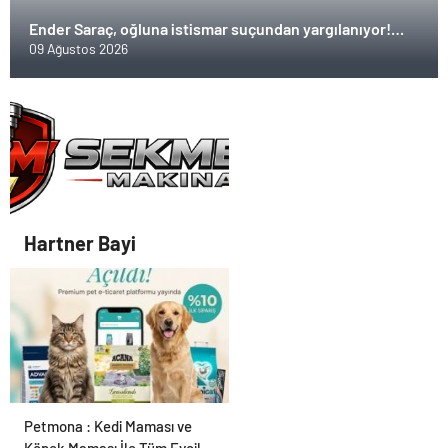
Ender Saraç, oğluna istismar suçundan yargılanıyor!
Anne şikayetçi olmadı, çocuğa kayyım atandı
09 Ağustos 2026
Hartner Bayi
Petmona : Kedi Maması ve
Köpek Maması İle Tüm Evcil