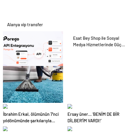
Alanya vip transfer
Esat Bey Shop ile Sosyal
Medya Hizmetlerinde Güçlü
Panel Deneyimi
Porego ile Kargo
Süreçlerinizi Daha Kolay
Yönetin
Balgat Halı Yıkama
İbrahim Erkal, ölümünün 7’nci
Ersay üner… ‘BENİM DE BİR
yıldönümünde şarkılarıyla
DİLBER’İM VARDI!’
anıldı