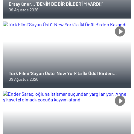
Ersay üner… ‘BENİM DE BİR DİLBER’İM VARDI!’
09 Ağustos 2026
Türk Filmi ‘Suyun Üstü’ New York’ta İki Ödül Birden
Kazandı
09 Ağustos 2026