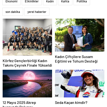
Ekonomi
Etkinlikler
Kadın
Kahta
Politika
son dakika
yerel haberler
Kadın Çiftçilere Susam
Körfez Gençlerbirliği Kadın
Eğitimi ve Tohum Desteği
Takımı Çeyrek Finale Yükseldi
12 Mayıs 2025 Akrep
Seda Kaçan kimdir?
burcunda Dolunay