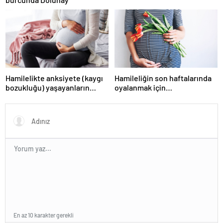
Hamilelikte anksiyete (kaygı
Hamileliğin son haftalarında
bozukluğu) yaşayanların
oyalanmak için…
gerçek ihtiyacı
En az 10 karakter gerekli