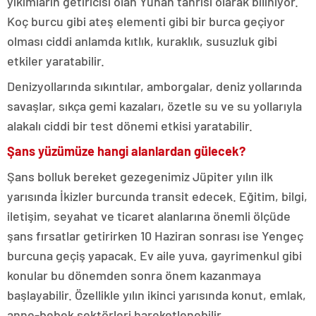
yıkımların getiricisi olan Yunan tanrısı olarak biliniyor.
Koç burcu gibi ateş elementi gibi bir burca geçiyor
olması ciddi anlamda kıtlık, kuraklık, susuzluk gibi
etkiler yaratabilir.
Denizyollarında sıkıntılar, amborgalar, deniz yollarında
savaşlar, sıkça gemi kazaları, özetle su ve su yollarıyla
alakalı ciddi bir test dönemi etkisi yaratabilir.
Şans yüzümüze hangi alanlardan gülecek?
Şans bolluk bereket gezegenimiz Jüpiter yılın ilk
yarısında İkizler burcunda transit edecek. Eğitim, bilgi,
iletişim, seyahat ve ticaret alanlarına önemli ölçüde
şans fırsatlar getirirken 10 Haziran sonrası ise Yengeç
burcuna geçiş yapacak. Ev aile yuva, gayrimenkul gibi
konular bu dönemden sonra önem kazanmaya
başlayabilir. Özellikle yılın ikinci yarısında konut, emlak,
anne-bebek sektörleri hareketlenebilir.