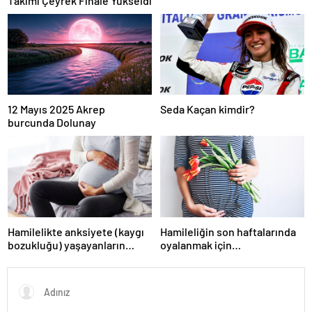
Takımı Çeyrek Finale Yükseldi
12 Mayıs 2025 Akrep
Seda Kaçan kimdir?
burcunda Dolunay
Hamilelikte anksiyete (kaygı
Hamileliğin son haftalarında
bozukluğu) yaşayanların
oyalanmak için…
gerçek ihtiyacı