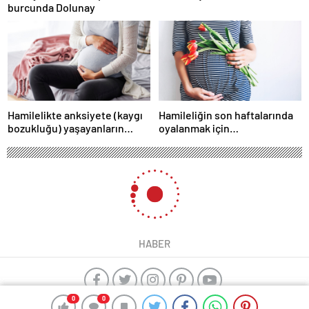
burcunda Dolunay
Hamilelikte anksiyete (kaygı
Hamileliğin son haftalarında
bozukluğu) yaşayanların
oyalanmak için…
gerçek ihtiyacı
HABER
0
0
0
0
yangın algılama sistemleri
ajax alarm
Kayseri çıkışlı Karadeniz