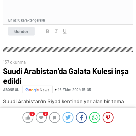
En az 10 karakter gerekli
Gönder
137 okunma
Suudi Arabistan’da Galata Kulesi inşa
edildi
16 Ekim 2024 15:05
ABONE OL
News
Suudi Arabistan’ın Riyad kentinde yer alan bir tema
parkında minyatür Galata Kulesi inşa edildi. Parkın
0
0
0
0
ortasına kurulan minyatür Galata Kulesi, yerli ve
yabancı ziyaretçilerin akınına uğradı. Önünde İstiklal
Caddesi’nin simgesi tramvay ve arkasında da Kapalı