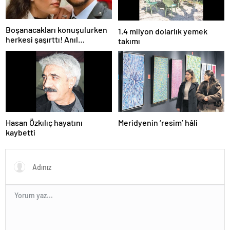
Boşanacakları konuşulurken
1.4 milyon dolarlık yemek
herkesi şaşırttı! Anıl
takımı
Altan’dan Pelin Akil’e
duygusal Anneler Günü
mesajı
Hasan Özkılıç hayatını
Meridyenin ‘resim’ hâli
kaybetti