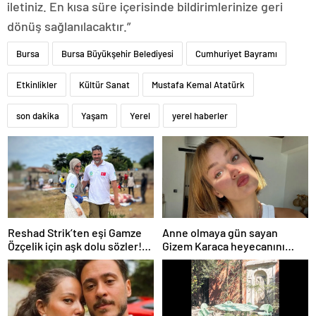
iletiniz. En kısa süre içerisinde bildirimlerinize geri
dönüş sağlanılacaktır.”
Bursa
Bursa Büyükşehir Belediyesi
Cumhuriyet Bayramı
Etkinlikler
Kültür Sanat
Mustafa Kemal Atatürk
son dakika
Yaşam
Yerel
yerel haberler
Reshad Strik’ten eşi Gamze
Anne olmaya gün sayan
Özçelik için aşk dolu sözler!
Gizem Karaca heyecanını
“Benim cennetim…”
paylaştı! “Senelerdir annelik
yapıyorum ama bu sene
farklı…”