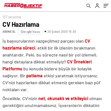
127 okunma
CV Hazırlama
20 Şubat 2025 15:30
ABONE OL
News
İş başvurularının vazgeçilmez parçası olan
CV
hazırlama süreci
, etkili bir ilk izlenim bırakmanın
anahtarıdır. Peki, bu süreçte nasıl bir yol izlemeli,
hangi detaylara dikkat etmeliyiz?
CV Örnekleri
Platformu
bu konuda bizlere büyük bir kolaylık
sağlıyor. Bir
patlama
etkisi yaratmak istiyorsanız,
CV'nizi hazırlarken dikkat etmeniz gereken bazı püf
noktaları var.
Öncelikle, CV'nizin
net, okunaklı ve etkileyici
olması
gerektiğini unutmamalısınız. İşverenlerin dikkatini