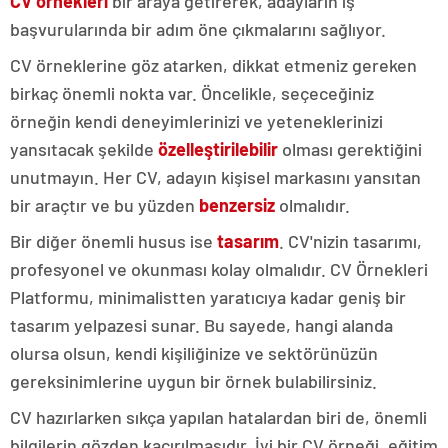
CV örnekleri
bir araya getirerek, adayların iş
başvurularında bir adım öne çıkmalarını sağlıyor.
CV örneklerine göz atarken, dikkat etmeniz gereken
birkaç önemli nokta var. Öncelikle, seçeceğiniz
örneğin kendi deneyimlerinizi ve yeteneklerinizi
yansıtacak şekilde
özelleştirilebilir
olması gerektiğini
unutmayın. Her CV, adayın kişisel markasını yansıtan
bir araçtır ve bu yüzden
benzersiz
olmalıdır.
Bir diğer önemli husus ise
tasarım
. CV'nizin tasarımı,
profesyonel ve okunması kolay olmalıdır. CV Örnekleri
Platformu, minimalistten yaratıcıya kadar geniş bir
tasarım yelpazesi sunar. Bu sayede, hangi alanda
olursa olsun, kendi kişiliğinize ve sektörünüzün
gereksinimlerine uygun bir örnek bulabilirsiniz.
CV hazırlarken sıkça yapılan hatalardan biri de, önemli
bilgilerin gözden kaçırılmasıdır. İyi bir CV örneği, eğitim