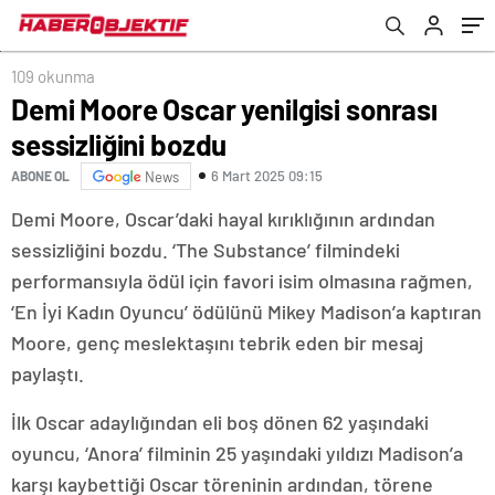
109 okunma
Demi Moore Oscar yenilgisi sonrası
sessizliğini bozdu
6 Mart 2025 09:15
ABONE OL
News
Demi Moore, Oscar’daki hayal kırıklığının ardından
sessizliğini bozdu. ‘The Substance’ filmindeki
performansıyla ödül için favori isim olmasına rağmen,
‘En İyi Kadın Oyuncu’ ödülünü Mikey Madison’a kaptıran
Moore, genç meslektaşını tebrik eden bir mesaj
paylaştı.
İlk Oscar adaylığından eli boş dönen 62 yaşındaki
oyuncu, ‘Anora’ filminin 25 yaşındaki yıldızı Madison’a
karşı kaybettiği Oscar töreninin ardından, törene