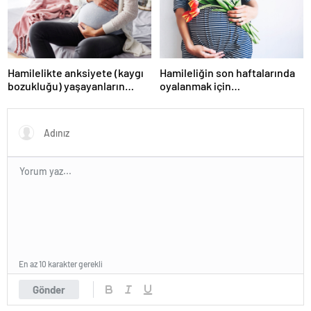
Hamilelikte anksiyete (kaygı
Hamileliğin son haftalarında
bozukluğu) yaşayanların
oyalanmak için…
gerçek ihtiyacı
En az 10 karakter gerekli
Gönder