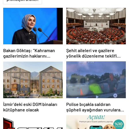
Bakan Göktaş: “Kahraman
Şehit aileleri ve gazilere
gazilerimizin haklarını
yönelik düzenleme teklifi
güçlendiren yeni bir dönemin
Meclis’te kabul edildi
kapılarını aralıyoruz”
İzmir’deki eski DGM binaları
Polise bıçakla saldıran
kütüphane olacak
şüpheli ayağından vurularak
yakalandı