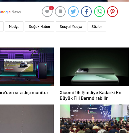
0
News
Medya
Soğuk Haber
Sosyal Medya
Sözler
re’den sıra dışı monitor
Xiaomi 16: Şimdiye Kadarki En
Büyük Pili Barındırabilir