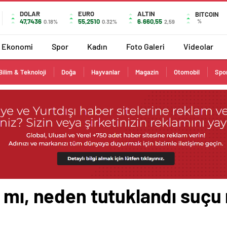
DOLAR
EURO
ALTIN
BITCOIN
47,7436
55,2510
6.660,55
%
0.18%
0.32%
2,59
Ekonomi
Spor
Kadın
Foto Galeri
Videolar
Bilim & Teknoloji
Doğa
Hayvanlar
Magazin
Otomobil
Spo
 mı, neden tutuklandı suçu