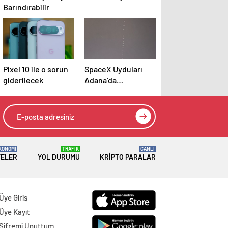
Barındırabilir
Pixel 10 ile o sorun
SpaceX Uyduları
giderilecek
Adana’da
Görüntülendi
KONOMİ
TRAFİK
CANLI
TELER
YOL DURUMU
KRIPTO PARALAR
Üye Giriş
Üye Kayıt
Şifremi Unuttum