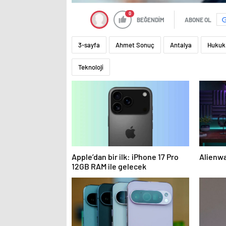
0
BEĞENDİM
ABONE OL
3-sayfa
Ahmet Sonuç
Antalya
Hukuk
Teknoloji
Apple’dan bir ilk: iPhone 17 Pro
Alienwa
12GB RAM ile gelecek