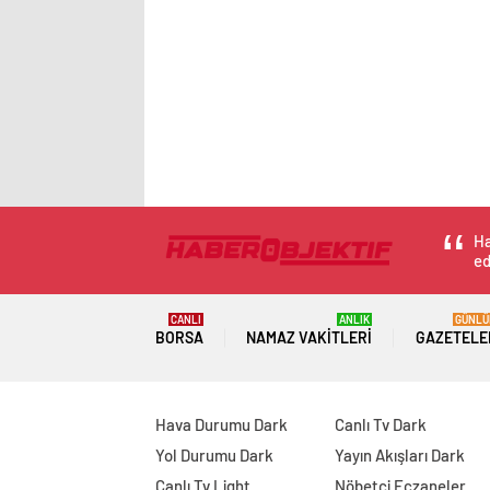
Ha
ed
CANLI
ANLIK
GÜNLÜ
BORSA
NAMAZ VAKITLERI
GAZETELE
Hava Durumu Dark
Canlı Tv Dark
Yol Durumu Dark
Yayın Akışları Dark
Canlı Tv Light
Nöbetçi Eczaneler