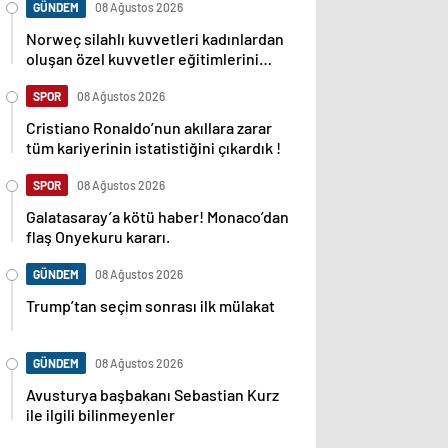
GÜNDEM
08 Ağustos 2026
Norweç silahlı kuvvetleri kadınlardan
oluşan özel kuvvetler eğitimlerini
başlattı.
SPOR
08 Ağustos 2026
Cristiano Ronaldo’nun akıllara zarar
tüm kariyerinin istatistiğini çıkardık !
SPOR
08 Ağustos 2026
Galatasaray’a kötü haber! Monaco’dan
flaş Onyekuru kararı.
GÜNDEM
08 Ağustos 2026
Trump’tan seçim sonrası ilk mülakat
GÜNDEM
08 Ağustos 2026
Avusturya başbakanı Sebastian Kurz
ile ilgili bilinmeyenler