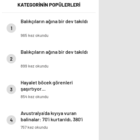
KATEGORİNİN POPÜLERLERİ
Balıkçıların ağına bir dev takıldı
1
965 kez okundu
Balıkçıların ağına bir dev takıldı
2
899 kez okundu
Hayalet böcek görenleri
şaşırtıyor…
3
854 kez okundu
Avustralya’da kıyıya vuran
balinalar: 70’i kurtarıldı, 380’i
4
öldü
757 kez okundu