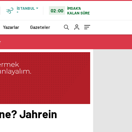
İMSAK'A
İSTANBUL
02:00
KALAN SÜRE
°
Yazarlar
Gazeteler
r
 ne? Jahrein