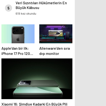
Veri Sızıntıları Hükümetlerin En
Büyük Kâbusu
5
619 kez okundu
Apple’dan bir ilk:
Alienware’den sıra
iPhone 17 Pro 12GB
dışı monitor
RAM ile gelecek
Xiaomi 16: Şimdiye Kadarki En Büyük Pili