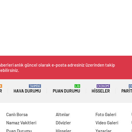
berleri anlık güncel olarak e-posta adresiniz üzerinden takip
ebilirsiniz.
K
TAHMİNİ
LİG
EKONOMİ
E
R
HAVA DURUMU
PUAN DURUMU
HISSELER
PARI
Canlı Borsa
Altınlar
Foto Galeri
Namaz Vakitleri
Dövizler
Video Galeri
Puan Durumu
Hisseler
Yazarlar