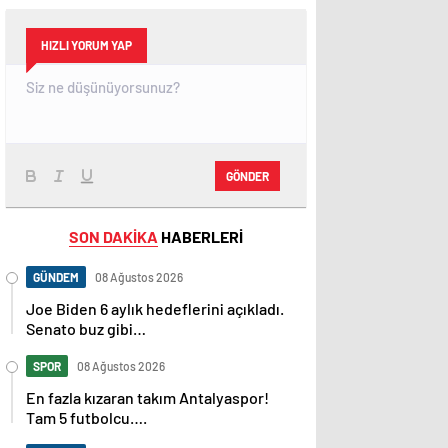
HIZLI YORUM YAP
GÖNDER
SON DAKİKA
HABERLERİ
GÜNDEM
08 Ağustos 2026
Joe Biden 6 aylık hedeflerini açıkladı.
Senato buz gibi…
SPOR
08 Ağustos 2026
En fazla kızaran takım Antalyaspor!
Tam 5 futbolcu….