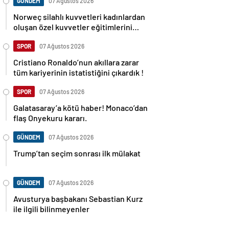
GÜNDEM
07 Ağustos 2026
Norweç silahlı kuvvetleri kadınlardan
oluşan özel kuvvetler eğitimlerini
başlattı.
SPOR
07 Ağustos 2026
Cristiano Ronaldo’nun akıllara zarar
tüm kariyerinin istatistiğini çıkardık !
SPOR
07 Ağustos 2026
Galatasaray’a kötü haber! Monaco’dan
flaş Onyekuru kararı.
GÜNDEM
07 Ağustos 2026
Trump’tan seçim sonrası ilk mülakat
GÜNDEM
07 Ağustos 2026
Avusturya başbakanı Sebastian Kurz
ile ilgili bilinmeyenler