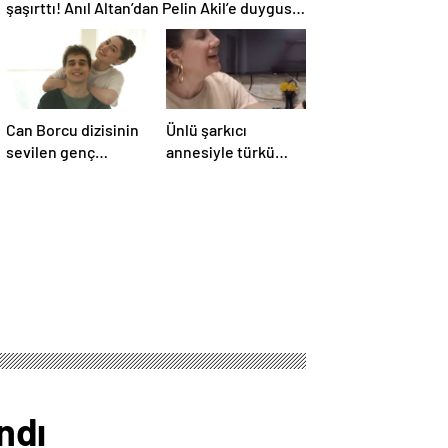
şaşırttı! Anıl Altan’dan Pelin Akil’e duygusal
Anneler Günü mesajı
Can Borcu dizisinin
Ünlü şarkıcı
sevilen genç
annesiyle türkü
yıldızları
söylediği anları
paylaştı! Sosyal
medya yıkıldı…
ndı