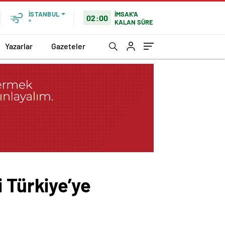
İMSAK'A
İSTANBUL
02:00
KALAN SÜRE
°
Yazarlar
Gazeteler
 Türkiye’ye