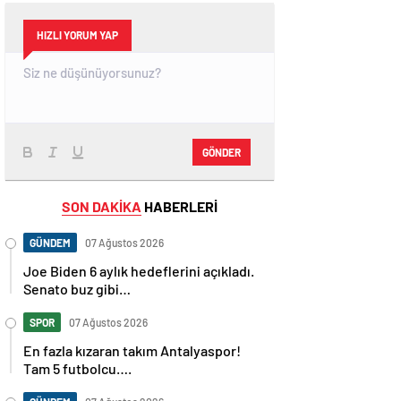
HIZLI YORUM YAP
GÖNDER
SON DAKİKA
HABERLERİ
GÜNDEM
07 Ağustos 2026
Joe Biden 6 aylık hedeflerini açıkladı.
Senato buz gibi…
SPOR
07 Ağustos 2026
En fazla kızaran takım Antalyaspor!
Tam 5 futbolcu….