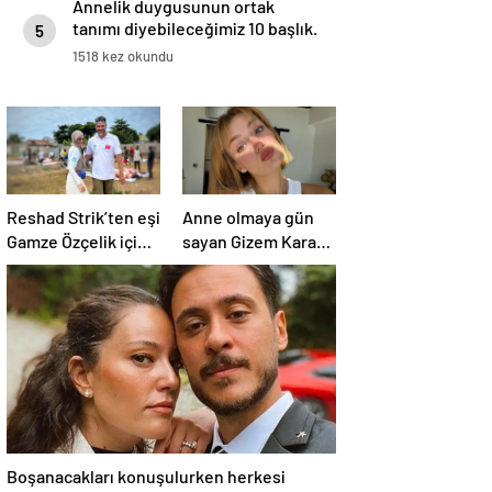
Annelik duygusunun ortak
tanımı diyebileceğimiz 10 başlık.
5
1518 kez okundu
Reshad Strik’ten eşi
Anne olmaya gün
Gamze Özçelik için
sayan Gizem Karaca
aşk dolu sözler!
heyecanını paylaştı!
“Benim cennetim…”
“Senelerdir annelik
yapıyorum ama bu
sene farklı…”
Boşanacakları konuşulurken herkesi