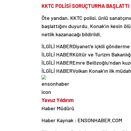
KKTC POLİSİ SORUÇTURMA BAŞLATTI
Öte yandan, KKTC polisi, ünlü sanatçını
başlattığını duyurdu. Konak’ın kesin öl
netlik kazanacağı bildirildi.
İLGİLİ HABER
Diyanet’e içkili gönderm
İLGİLİ HABER
Kültür ve Turizm Bakanlığ
İLGİLİ HABER
Emre Belözoğlu’ndan kuze
İLGİLİ HABER
Volkan Konak’ın ilk müdah
Yavuz Yıldırım
Haber Müdürü
Haber Kaynak : ENSONHABER.COM