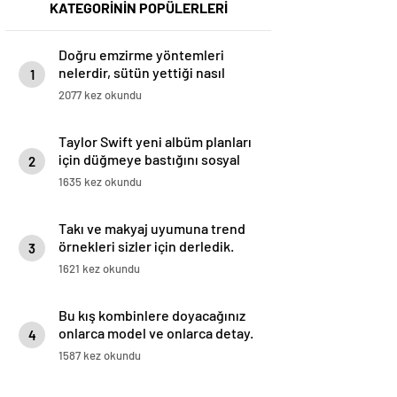
KATEGORİNİN POPÜLERLERİ
Doğru emzirme yöntemleri
nelerdir, sütün yettiği nasıl
1
anlaşılır?
2077 kez okundu
Taylor Swift yeni albüm planları
için düğmeye bastığını sosyal
2
medyadan duyurdu!
1635 kez okundu
Takı ve makyaj uyumuna trend
örnekleri sizler için derledik.
3
1621 kez okundu
Bu kış kombinlere doyacağınız
onlarca model ve onlarca detay.
4
1587 kez okundu