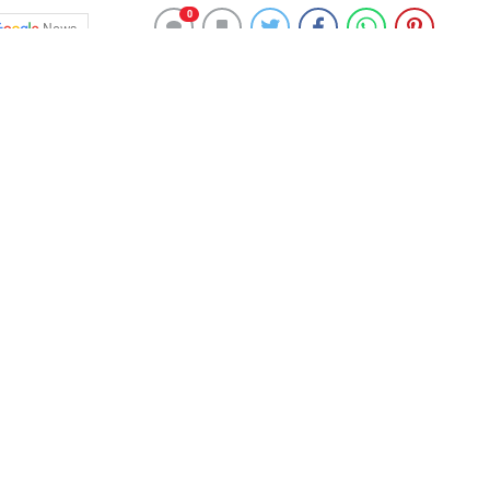
0
News
 İdil Bilgen olmuştu.
msil edecek.
er, ülkemizi Miss Supranational’da temsil edecekti.
arışmasına katılamayacağını bildirdi.
er’in mesajı paylaşıldı.
ACAĞIM”
nedeniyle ne yazık ki haziran ayında gerçekleşecek
i günlerde Fransa’ya giriş yapacağım ve pasaport
, 20 Mayıs – 11 Haziran tarihinde vatandaşlık bürosuyla