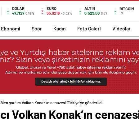
DOLAR
EURO
ALTIN
BITCOIN
47,7127
55,0216
6.529,50
%
0.16%
-0.02%
0,57
Ekonomi
Spor
Kadın
Foto Galeri
Videolar
ölen şarkıcı Volkan Konak’ın cenazesi Türkiye’ye gönderildi
cı Volkan Konak’ın cenazesi