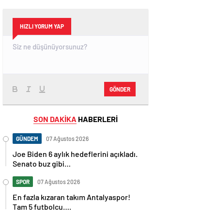
HIZLI YORUM YAP
GÖNDER
SON DAKİKA
HABERLERİ
GÜNDEM
07 Ağustos 2026
Joe Biden 6 aylık hedeflerini açıkladı.
Senato buz gibi…
SPOR
07 Ağustos 2026
En fazla kızaran takım Antalyaspor!
Tam 5 futbolcu….