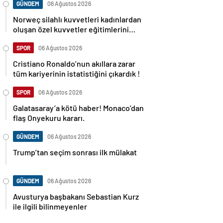
GÜNDEM
06 Ağustos 2026
Norweç silahlı kuvvetleri kadınlardan
oluşan özel kuvvetler eğitimlerini
başlattı.
SPOR
06 Ağustos 2026
Cristiano Ronaldo’nun akıllara zarar
tüm kariyerinin istatistiğini çıkardık !
SPOR
06 Ağustos 2026
Galatasaray’a kötü haber! Monaco’dan
flaş Onyekuru kararı.
GÜNDEM
06 Ağustos 2026
Trump’tan seçim sonrası ilk mülakat
GÜNDEM
06 Ağustos 2026
Avusturya başbakanı Sebastian Kurz
ile ilgili bilinmeyenler