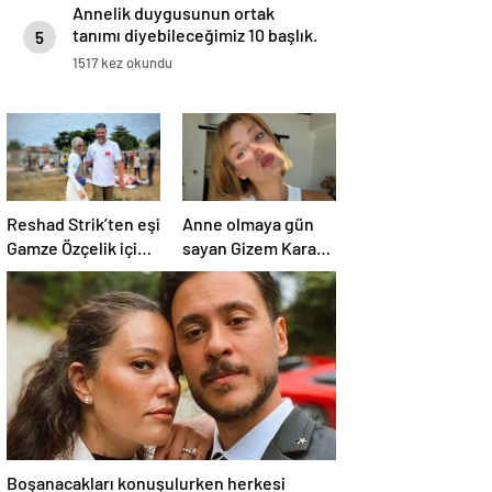
Annelik duygusunun ortak
tanımı diyebileceğimiz 10 başlık.
5
1517 kez okundu
Reshad Strik’ten eşi
Anne olmaya gün
Gamze Özçelik için
sayan Gizem Karaca
aşk dolu sözler!
heyecanını paylaştı!
“Benim cennetim…”
“Senelerdir annelik
yapıyorum ama bu
sene farklı…”
Boşanacakları konuşulurken herkesi