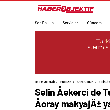
Son Dakika
Servisler
Gündem
Haber Objektif
Magazin
Anne Çocuk
Selin Å
Selin Åekerci de
Åoray makyajÄ± y