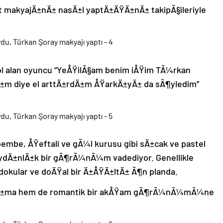
t makyajÄ±nÄ± nasÄ±l yaptÄ±ÄŸÄ±nÄ± takipÃ§ileriyle
ol alan oyuncu “YeÅŸilÃ§am benim iÅŸim TÃ¼rkan
±m diye el arttÄ±rdÄ±m ÅŸarkÄ±yÄ± da sÃ¶yledim”
pembe, ÅŸeftali ve gÃ¼l kurusu gibi sÄ±cak ve pastel
aydÄ±nlÄ±k bir gÃ¶rÃ¼nÃ¼m vadediyor. Genellikle
okular ve doÄŸal bir Ä±ÅŸÄ±ltÄ± Ã¶n planda.
anÄ±ma hem de romantik bir akÅŸam gÃ¶rÃ¼nÃ¼mÃ¼ne