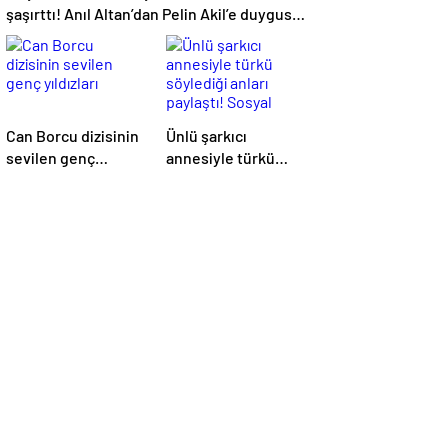
şaşırttı! Anıl Altan’dan Pelin Akil’e duygusal
Anneler Günü mesajı
Can Borcu dizisinin
Ünlü şarkıcı
sevilen genç
annesiyle türkü
yıldızları
söylediği anları
paylaştı! Sosyal
medya yıkıldı…