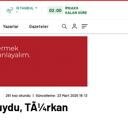
İMSAK'A
İSTANBUL
02:00
KALAN SÜRE
°
Yazarlar
Gazeteler
261 kez okundu
|
Güncelleme: 23 Mart 2025 18:13
 uydu, TÃ¼rkan