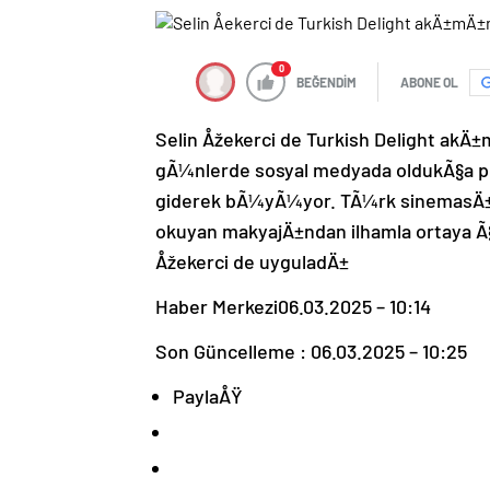
0
BEĞENDİM
ABONE OL
Selin Åžekerci de Turkish Delight ak
gÃ¼nlerde sosyal medyada oldukÃ§a p
giderek bÃ¼yÃ¼yor. TÃ¼rk sinemasÄ±n
okuyan makyajÄ±ndan ilhamla ortaya Ã
Åžekerci de uyguladÄ±
Haber Merkezi
06.03.2025 – 10:14
Son Güncelleme : 06.03.2025 – 10:25
PaylaÅŸ