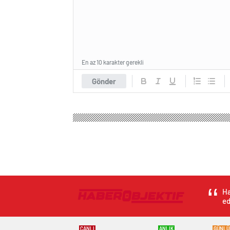
En az 10 karakter gerekli
Gönder
Ha
ed
CANLI
ANLIK
GÜNLÜ