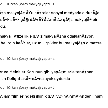
Ä±n makyajÄ± ÅŸu sÄ±ralar sosyal medyada oldukÃ§a
de sÄ±k sÄ±k gÃ¶rdÃ¼ÄŸÃ¼mÃ¼z gÃ¶z makyajÄ± bir
ldu.
 makyaj, Ã¶zellikle gÃ¶z makyajÄ±na odaklanÄ±yor.
 belirgin kaÅŸlar, uzun kirpikler bu makyajÄ±n olmazsa
r ve Melekler Korusun gibi yapÄ±mlarla tanÄ±nan
ish Delight akÄ±mÄ±na ayak uydurdu.
lÃ§am filmlerindeki ikonik gÃ¶rÃ¼nÃ¼mÃ¼nden ilham