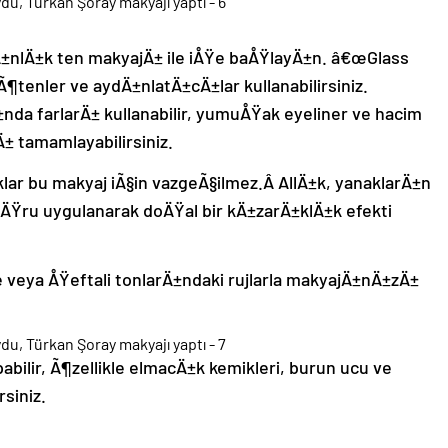
dÄ±nlÄ±k ten makyajÄ± ile iÅŸe baÅŸlayÄ±n. â€œGlass
Ã¶tenler ve aydÄ±nlatÄ±cÄ±lar kullanabilirsiniz.
nda farlarÄ± kullanabilir, yumuÅŸak eyeliner ve hacim
 tamamlayabilirsiniz.
lar bu makyaj iÃ§in vazgeÃ§ilmez.Â AllÄ±k, yanaklarÄ±n
ÄŸru uygulanarak doÄŸal bir kÄ±zarÄ±klÄ±k efekti
e veya ÅŸeftali tonlarÄ±ndaki rujlarla makyajÄ±nÄ±zÄ±
ilir, Ã¶zellikle elmacÄ±k kemikleri, burun ucu ve
siniz.