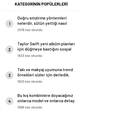
KATEGORİNİN POPÜLERLERİ
Doğru emzirme yöntemleri
nelerdir, sütün yettiği nasıl
1
anlaşılır?
2076 kez okundu
Taylor Swift yeni albüm planları
için düğmeye bastığını sosyal
2
medyadan duyurdu!
1633 kez okundu
Takı ve makyaj uyumuna trend
örnekleri sizler için derledik.
3
1620 kez okundu
Bu kış kombinlere doyacağınız
onlarca model ve onlarca detay.
4
1586 kez okundu