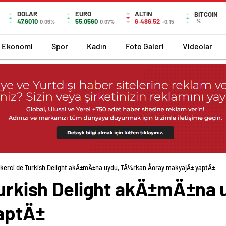
DOLAR
EURO
ALTIN
BITCOIN
47,6010
55,0560
6.486,52
%
0.06%
0.07%
-0,15
Ekonomi
Spor
Kadın
Foto Galeri
Videolar
ekerci de Turkish Delight akÄ±mÄ±na uydu, TÃ¼rkan Åoray makyajÄ± yaptÄ±
 Turkish Delight akÄ±mÄ±na
aptÄ±