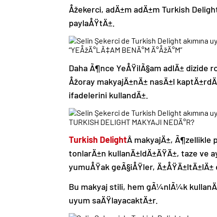
Åžekerci, adÄ±m adÄ±m Turkish Deligh
paylaÅŸtÄ±.
“YEÅžÄ°LÃ‡AM BENÄ°M Ä°ÅžÄ°M”
Daha Ã¶nce YeÅŸilÃ§am adlÄ± dizide r
Åžoray makyajÄ±nÄ± nasÄ±l kaptÄ±rdÄ
ifadelerini kullandÄ±.
TURKISH DELIGHT MAKYAJI NEDÄ°R?
Turkish Delight
Â makyajÄ±, Ã¶zellikle 
tonlarÄ±n kullanÄ±ldÄ±ÄŸÄ±, taze ve 
yumuÅŸak geÃ§iÅŸler, Ä±ÅŸÄ±ltÄ±lÄ± d
Bu makyaj stili, hem gÃ¼nlÃ¼k kull
uyum saÄŸlayacaktÄ±r.