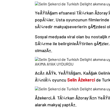
YeÅŸilÃ§am efsanesi TÃ¼rkan Åžoray’
popÃ¼ler. Usta oyuncunun filmlerin
sÃ¼redir makyajseverlerin gÃ¶zdesi o
Sosyal medyada viral olan bu nostaljik
SÃ¼rme ile belirginleÅŸtirilen gÃ¶zler,
olmazÄ±.
AKIMA AYAK UYDURDU
AcÄ± AÅŸk, YeÅŸilÃ§am, KaÃ§ak Gelinle
Ã¼nlÃ¼ oyuncu
Selin Åžekerci
de Turk
Åžekerci,Â TÃ¼rkan Åžoray’Ä±n YeÅŸi
alarak makyaj yaptÄ±.