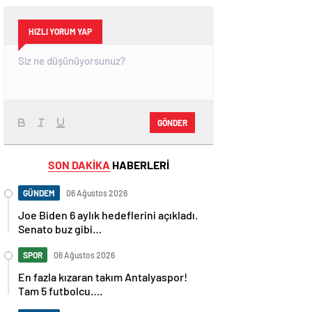
HIZLI YORUM YAP
GÖNDER
SON DAKİKA
HABERLERİ
GÜNDEM
06 Ağustos 2026
Joe Biden 6 aylık hedeflerini açıkladı.
Senato buz gibi…
SPOR
06 Ağustos 2026
En fazla kızaran takım Antalyaspor!
Tam 5 futbolcu….