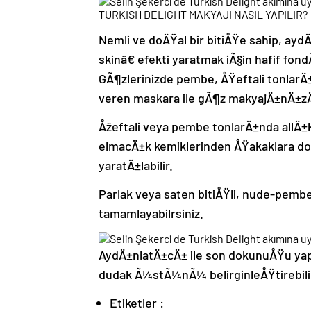
TURKISH DELIGHT MAKYAJI NASIL YAPILIR?
Nemli ve doÄŸal bir bitiÅŸe sahip, ay
skinâ€ efekti yaratmak iÃ§in hafif fond
GÃ¶zlerinizde pembe, ÅŸeftali tonlarÄ±
veren maskara ile gÃ¶z makyajÄ±nÄ±zÄ±
Åžeftali veya pembe tonlarÄ±nda allÄ±k
elmacÄ±k kemiklerinden ÅŸakaklara do
yaratÄ±labilir.
Parlak veya saten bitiÅŸli, nude-pemb
tamamlayabilrsiniz.
AydÄ±nlatÄ±cÄ± ile son dokunuÅŸu yapab
dudak Ã¼stÃ¼nÃ¼ belirginleÅŸtirebilir
Etiketler :