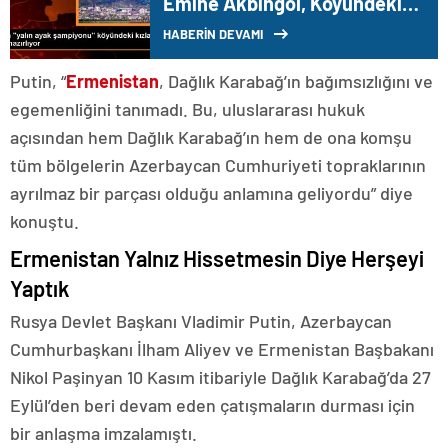
Emine Akbingöl, Köyündeki
Kız Çocuklarını Yarışmalara
HABERİN DEVAMI
Hazırlıyor
Putin, “
Ermenistan
, Dağlık Karabağ’ın bağımsızlığını ve
egemenliğini tanımadı. Bu, uluslararası hukuk
açısından hem Dağlık Karabağ’ın hem de ona komşu
tüm bölgelerin Azerbaycan Cumhuriyeti topraklarının
ayrılmaz bir parçası olduğu anlamına geliyordu” diye
konuştu.
Ermenistan Yalnız Hissetmesin Diye Herşeyi
Yaptık
Rusya Devlet Başkanı Vladimir Putin, Azerbaycan
Cumhurbaşkanı İlham Aliyev ve Ermenistan Başbakanı
Nikol Paşinyan 10 Kasım itibariyle Dağlık Karabağ’da 27
Eylül’den beri devam eden çatışmaların durması için
bir anlaşma imzalamıştı.