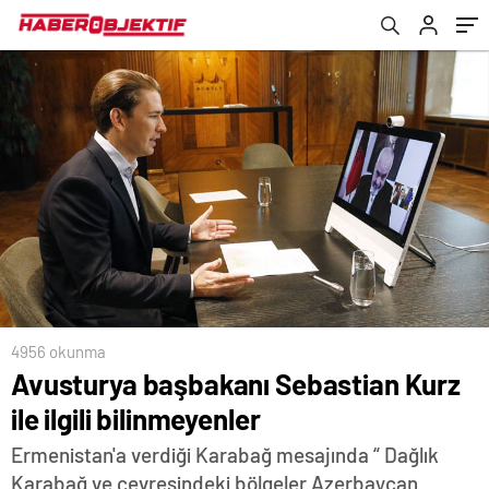
4956 okunma
Avusturya başbakanı Sebastian Kurz
ile ilgili bilinmeyenler
Ermenistan'a verdiği Karabağ mesajında “ Dağlık
Karabağ ve çevresindeki bölgeler Azerbaycan