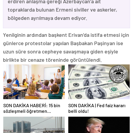
erdiren anlaşma gereği Azerbaycan’a ait
topraklarda bulunan Ermeni siviller ve askerler,
bölgeden ayrılmaya devam ediyor.
Yenilginin ardından başkent Erivan’da istifa etmesi için
günlerce protestolar yapılan Başbakan Paşinyan ise
uzun süre sonra cepheye savaşmaya giden eşiyle
birlikte bir cenaze töreninde görüntülendi.
SON DAKİKA HABERİ: 15 bin
SON DAKİKA | Fed faiz kararı
sözleşmeli öğretmen
belli oldu!
atamasında sözlü sınava hak
kazanan adaylar açıklandı