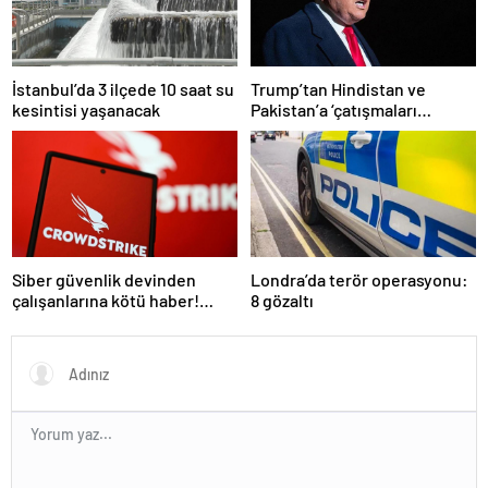
İstanbul’da 3 ilçede 10 saat su
Trump’tan Hindistan ve
kesintisi yaşanacak
Pakistan’a ‘çatışmaları
durdurun’ çağrısı
Siber güvenlik devinden
Londra’da terör operasyonu:
çalışanlarına kötü haber!
8 gözaltı
Yüzlerce kişi işten çıkarılacak