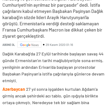
Cumhuriyeti'nin ayrılmaz bir parçasıdır” dedi. İstifa
çağrılarını kabul etmeyen Başbakan Paşinyan Dağlık
karabağ'ın sözde lideri Arayik Harutyunyan'la
görüştü. Ermenistan'a verdiği desteği saklamayan
Fransa Cumhurbaşkanı Macron ise dikkat çeken bir
ziyaret gerçekleştirdi.
29 Kasım 2020 01:16
ABONE OL
News
Dağlık Karabağ’da 27 Eylül tarihinde başlayan savaş 44
günde Ermenistan’ın tarihi mağlubiyetiyle sona ermiş,
yenilginin ardından Erivan’da başlayan protestolar
Başbakan Paşinyan’a istifa çağrılarıyla günlerce devam
etmişti.
Azerbaycan
27 yıl sonra işgalden kurtulan Ağdam’a
girmiş ancak şehirdeki acı tablo, gün ışığıyla birlikte
ortaya çıkmıştı. Neredeyse tek bir sağlam bina