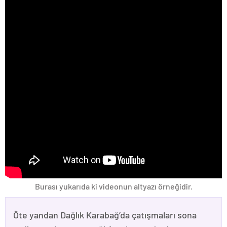
Burası yukarıda ki videonun altyazı örneğidir.
Öte yandan Dağlık Karabağ’da çatışmaları sona