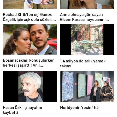
Reshad Strik’ten eşi Gamze
Anne olmaya gün sayan
Özçelik için aşk dolu sözler!
Gizem Karaca heyecanını
“Benim cennetim…”
paylaştı! “Senelerdir annelik
yapıyorum ama bu sene
farklı…”
Boşanacakları konuşulurken
1.4 milyon dolarlık yemek
herkesi şaşırttı! Anıl
takımı
Altan’dan Pelin Akil’e
duygusal Anneler Günü
mesajı
Hasan Özkılıç hayatını
Meridyenin ‘resim’ hâli
kaybetti