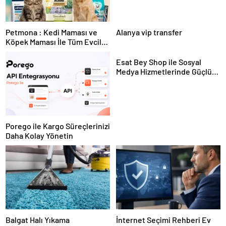
Petmona : Kedi Maması ve
Alanya vip transfer
Köpek Maması İle Tüm Evcil
Hayvan Ürünleri
Esat Bey Shop ile Sosyal
Medya Hizmetlerinde Güçlü
Panel Deneyimi
Porego ile Kargo Süreçlerinizi
Daha Kolay Yönetin
Balgat Halı Yıkama
İnternet Seçimi Rehberi Ev