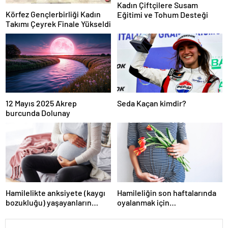
Kadın Çiftçilere Susam
Körfez Gençlerbirliği Kadın
Eğitimi ve Tohum Desteği
Takımı Çeyrek Finale Yükseldi
12 Mayıs 2025 Akrep
Seda Kaçan kimdir?
burcunda Dolunay
Hamilelikte anksiyete (kaygı
Hamileliğin son haftalarında
bozukluğu) yaşayanların
oyalanmak için…
gerçek ihtiyacı