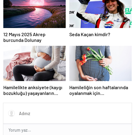
12 Mayıs 2025 Akrep
Seda Kaçan kimdir?
burcunda Dolunay
Hamilelikte anksiyete (kaygı
Hamileliğin son haftalarında
bozukluğu) yaşayanların
oyalanmak için…
gerçek ihtiyacı