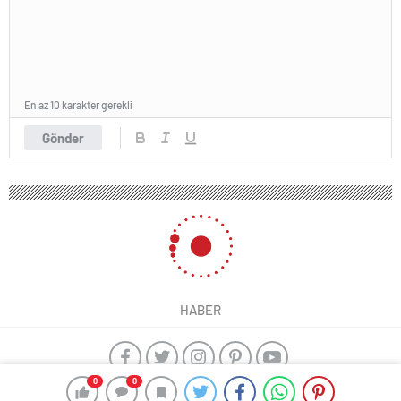
En az 10 karakter gerekli
Gönder
HABER
0
0
yangın algılama sistemleri
ajax alarm
Kayseri çıkışlı Karadeniz