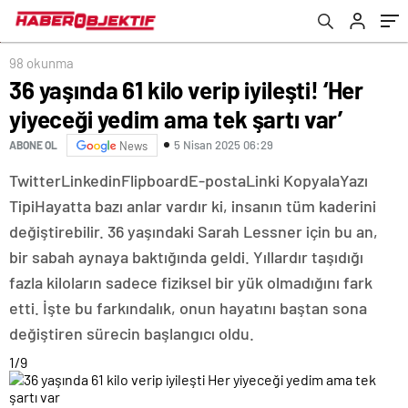
98 okunma
36 yaşında 61 kilo verip iyileşti! ‘Her
yiyeceği yedim ama tek şartı var’
5 Nisan 2025 06:29
ABONE OL
News
Twitter
Linkedin
Flipboard
E-posta
Linki Kopyala
Yazı
Tipi
Hayatta bazı anlar vardır ki, insanın tüm kaderini
değiştirebilir. 36 yaşındaki Sarah Lessner için bu an,
bir sabah aynaya baktığında geldi. Yıllardır taşıdığı
fazla kiloların sadece fiziksel bir yük olmadığını fark
etti. İşte bu farkındalık, onun hayatını baştan sona
değiştiren sürecin başlangıcı oldu.
1
/9