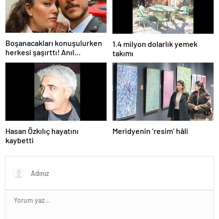
Boşanacakları konuşulurken
1.4 milyon dolarlık yemek
herkesi şaşırttı! Anıl
takımı
Altan’dan Pelin Akil’e
duygusal Anneler Günü
mesajı
Hasan Özkılıç hayatını
Meridyenin ‘resim’ hâli
kaybetti