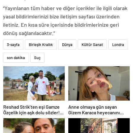
“Yayınlanan tüm haber ve diğer içerikler ile ilgili olarak
yasal bildirimlerinizi bize iletişim sayfası üzerinden
iletiniz. En kısa süre içerisinde bildirimlerinize geri
dönüş sağlanılacaktır.”
3-sayfa
Birleşik Krallık
Dünya
Kültür Sanat
Londra
son dakika
Suç
Reshad Strik’ten eşi Gamze
Anne olmaya gün sayan
Özçelik için aşk dolu sözler!
Gizem Karaca heyecanını
“Benim cennetim…”
paylaştı! “Senelerdir annelik
yapıyorum ama bu sene
farklı…”