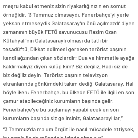
meşru kabul etmeniz sizin riyakarlığınızın en somut
örneğidir. ‘3 Temmuz olmasaydı, Fenerbahçe’yi yerle
yeksan etmeseydik Galatasaray’ın önü açılmazdı’ diyen
zamanının büyük FETÖ savunucusu Rasim Ozan
Kütahyalı’nın Galatasaraylı olması da tatlı bir
tesadüftü. Dikkat edilmesi gereken terörist başının
kendi ağzından çıkan sözlerdir; Dua ve himmetle ayağa
kaldırmalıyız diyen kulüp kim? Biz değiliz. Hadi siz de
biz değiliz deyin. Terörist başının televizyon
ekranlarında gönlümdeki takım dediği Galatasaray. Hal
böyle iken; Fenerbahçe, bu ülkede FETÖ ile ilgili en son
çamur atabileceğiniz kurumların başında gelir.
Fenerbahçe’ye bu suçlamayı yapabilecek en son
kurumların başında siz gelirsiniz; Galatasaraylılar.”
“3 Temmuz’da malum örgüt ile nasıl mücadele ettiysek,
bu camia ile de mücadele içinde olmalıyız”