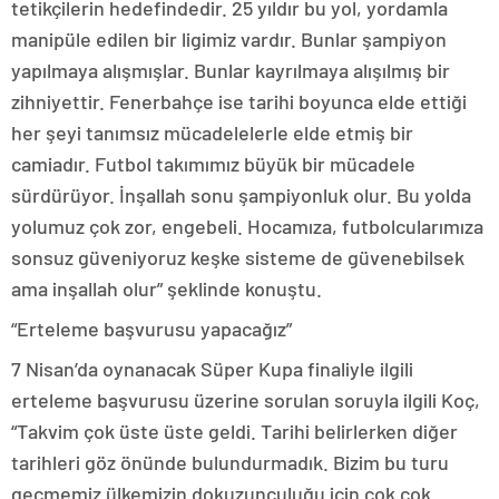
tetikçilerin hedefindedir. 25 yıldır bu yol, yordamla
manipüle edilen bir ligimiz vardır. Bunlar şampiyon
yapılmaya alışmışlar. Bunlar kayrılmaya alışılmış bir
zihniyettir. Fenerbahçe ise tarihi boyunca elde ettiği
her şeyi tanımsız mücadelelerle elde etmiş bir
camiadır. Futbol takımımız büyük bir mücadele
sürdürüyor. İnşallah sonu şampiyonluk olur. Bu yolda
yolumuz çok zor, engebeli. Hocamıza, futbolcularımıza
sonsuz güveniyoruz keşke sisteme de güvenebilsek
ama inşallah olur” şeklinde konuştu.
“Erteleme başvurusu yapacağız”
7 Nisan’da oynanacak Süper Kupa finaliyle ilgili
erteleme başvurusu üzerine sorulan soruyla ilgili Koç,
“Takvim çok üste üste geldi. Tarihi belirlerken diğer
tarihleri göz önünde bulundurmadık. Bizim bu turu
geçmemiz ülkemizin dokuzunculuğu için çok çok