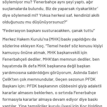
söylemiyor mu? ‘Fenerbahçe aynı şeyi yaptı, ağır
suçlamalarda bulundu. Biz de yaparsak riyakarlıktır’
diye söylemedi mi? Yoksa herkesi saf, kendinizi akıllı
olduğunuzu mu düşünüyorsunuz?”
“Federasyon başkanı susturacakken, çanak tuttu”
Merkez Hakem Kurulu’na (MHK) baskı yapıldığını da
sözlerine ekleyen Koç, “Temel hedef söz konusu kişiyi
kamuoyu önüne atmak. MHK başkanvekili için
Fenerbahçeli dediler. MHK’dan memnun dediler, ben
hayatımda ilk defa MHK başkanına değil başkan
yardımcısına saldırıldığını görüyorum. Aslında Sabri
Çelik’ten çok memnundular. Geçen sezonun PFDK
Başkanı için; PFDK başkanının cübbesini giyip adaletli
kararlar almasını beklerken, o sırtında Fenerbahçe
formasıyla kararlar almaya devam ediyor diye baskı
yaptılar. Yine temsilciler kurulu üyesi için Koç Holding