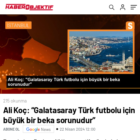
215 okunma
Ali Koç: “Galatasaray Türk futbolu için
büyük bir beka sorunudur”
22 Nisan 2024 12:00
ABONE OL
News