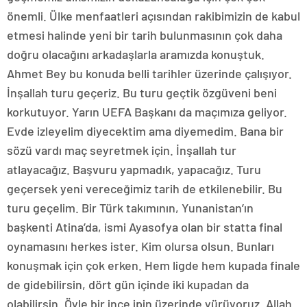
önemli. Ülke menfaatleri açısından rakibimizin de kabul
etmesi halinde yeni bir tarih bulunmasının çok daha
doğru olacağını arkadaşlarla aramızda konuştuk.
Ahmet Bey bu konuda belli tarihler üzerinde çalışıyor.
İnşallah turu geçeriz. Bu turu geçtik özgüveni beni
korkutuyor. Yarın UEFA Başkanı da maçımıza geliyor.
Evde izleyelim diyecektim ama diyemedim. Bana bir
sözü vardı maç seyretmek için. İnşallah tur
atlayacağız. Başvuru yapmadık, yapacağız. Turu
geçersek yeni vereceğimiz tarih de etkilenebilir. Bu
turu geçelim. Bir Türk takımının, Yunanistan’ın
başkenti Atina’da, ismi Ayasofya olan bir statta final
oynamasını herkes ister. Kim olursa olsun. Bunları
konuşmak için çok erken. Hem ligde hem kupada finale
de gidebilirsin, dört gün içinde iki kupadan da
olabilirsin. Öyle bir ince ipin üzerinde yürüyoruz. Allah