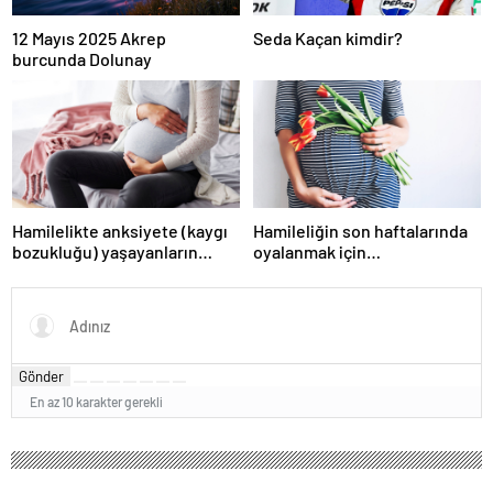
12 Mayıs 2025 Akrep
Seda Kaçan kimdir?
burcunda Dolunay
Hamilelikte anksiyete (kaygı
Hamileliğin son haftalarında
bozukluğu) yaşayanların
oyalanmak için…
gerçek ihtiyacı
Gönder
En az 10 karakter gerekli