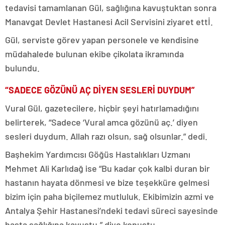
tedavisi tamamlanan Gül, sağlığına kavuştuktan sonra
Manavgat Devlet Hastanesi Acil Servisini ziyaret ettİ.
Gül, serviste görev yapan personele ve kendisine
müdahalede bulunan ekibe çikolata ikramında
bulundu.
“SADECE GÖZÜNÜ AÇ DİYEN SESLERİ DUYDUM”
Vural Gül, gazetecilere, hiçbir şeyi hatırlamadığını
belirterek, “Sadece ‘Vural amca gözünü aç.’ diyen
sesleri duydum. Allah razı olsun, sağ olsunlar.” dedi.
Başhekim Yardımcısı Göğüs Hastalıkları Uzmanı
Mehmet Ali Karlıdağ ise “Bu kadar çok kalbi duran bir
hastanın hayata dönmesi ve bize teşekküre gelmesi
bizim için paha biçilemez mutluluk. Ekibimizin azmi ve
Antalya Şehir Hastanesi’ndeki tedavi süreci sayesinde
hasta sağlığına kavuştu.” diye konuştu.