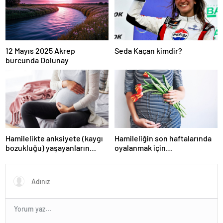
12 Mayıs 2025 Akrep
Seda Kaçan kimdir?
burcunda Dolunay
Hamilelikte anksiyete (kaygı
Hamileliğin son haftalarında
bozukluğu) yaşayanların
oyalanmak için…
gerçek ihtiyacı