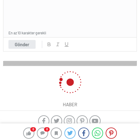
En az 10 karakter gerekli
Gönder
HABER
0
0
yangın algılama sistemleri
ajax alarm
Kayseri çıkışlı Karadeniz
Turu