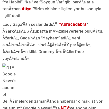
“Ya Habibi”, “Kal” ve “Soygun Var” gibi parÃ§alarla
tanÄ±nan
Atiye
“Bizim ekibimiz ilgileniyor bu konuyla
ilgili” dedi.
Lady Gaga’Ä±n seslendirdiÄŸi
“Abracadabra
”
ÅŸarkÄ±sÄ± 3 Åžubat’ta mÃ¼zikseverlerle buluÅŸtu.
ÅžarkÄ±, Gaga’nÄ±n “Mayhem” adlÄ± yeni
albÃ¼mÃ¼nÃ¼n ikinci Ã§Ä±kÄ±ÅŸ parÃ§asÄ±.
ÅžarkÄ±nÄ±n klibi, Grammy Ã–dÃ¼lleri’nde
yayÄ±nlandÄ±.
GeliÅŸmelerden zamanÄ±nda haberdar olmak istiyor
musunuz? Google Newsâ€™te
NTV
‘ye abone olun.