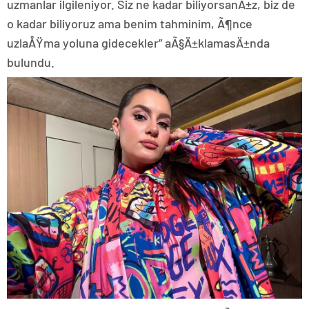
uzmanlar ilgileniyor. Siz ne kadar biliyorsanÄ±z, biz de
o kadar biliyoruz ama benim tahminim, Ã¶nce
uzlaÅŸma yoluna gidecekler” aÃ§Ä±klamasÄ±nda
bulundu.