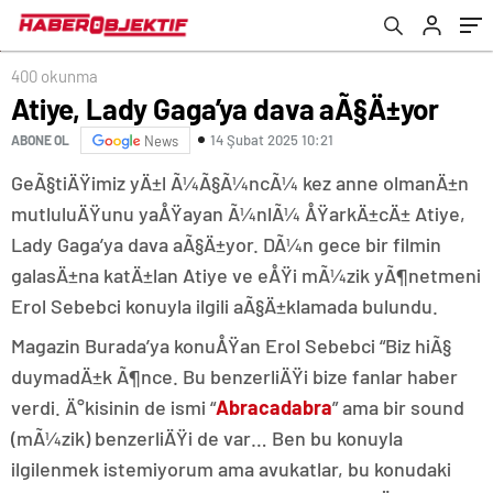
400 okunma
Atiye, Lady Gaga’ya dava aÃ§Ä±yor
14 Şubat 2025 10:21
ABONE OL
News
GeÃ§tiÄŸimiz yÄ±l Ã¼Ã§Ã¼ncÃ¼ kez anne olmanÄ±n
mutluluÄŸunu yaÅŸayan Ã¼nlÃ¼ ÅŸarkÄ±cÄ± Atiye,
Lady Gaga’ya dava aÃ§Ä±yor. DÃ¼n gece bir filmin
galasÄ±na katÄ±lan Atiye ve eÅŸi mÃ¼zik yÃ¶netmeni
Erol Sebebci konuyla ilgili aÃ§Ä±klamada bulundu.
Magazin Burada’ya konuÅŸan Erol Sebebci “Biz hiÃ§
duymadÄ±k Ã¶nce. Bu benzerliÄŸi bize fanlar haber
verdi. Ä°kisinin de ismi “
Abracadabra
” ama bir sound
(mÃ¼zik) benzerliÄŸi de var… Ben bu konuyla
ilgilenmek istemiyorum ama avukatlar, bu konudaki