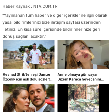
Haber Kaynak : NTV.COM.TR
“Yayınlanan tüm haber ve diğer içerikler ile ilgili olarak
yasal bildirimlerinizi bize iletişim sayfası üzerinden
iletiniz. En kısa süre içerisinde bildirimlerinize geri
dönüş sağlanılacaktır.”
Reshad Strik’ten eşi Gamze
Anne olmaya gün sayan
Özçelik için aşk dolu sözler!
Gizem Karaca heyecanını
“Benim cennetim…”
paylaştı! “Senelerdir annelik
yapıyorum ama bu sene
farklı…”