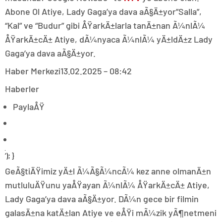
Abone Ol Atiye, Lady Gaga’ya dava aÃ§Ä±yor”Salla”,
“Kal” ve “Budur” gibi ÅŸarkÄ±larla tanÄ±nan Ã¼nlÃ¼
ÅŸarkÄ±cÄ± Atiye, dÃ¼nyaca Ã¼nlÃ¼ yÄ±ldÄ±z Lady
Gaga’ya dava aÃ§Ä±yor.
Haber Merkezi
13.02.2025 – 08:42
Haberler
PaylaÅŸ
‘); }
GeÃ§tiÄŸimiz yÄ±l Ã¼Ã§Ã¼ncÃ¼ kez anne olmanÄ±n
mutluluÄŸunu yaÅŸayan Ã¼nlÃ¼ ÅŸarkÄ±cÄ± Atiye,
Lady Gaga’ya dava aÃ§Ä±yor. DÃ¼n gece bir filmin
galasÄ±na katÄ±lan Atiye ve eÅŸi mÃ¼zik yÃ¶netmeni