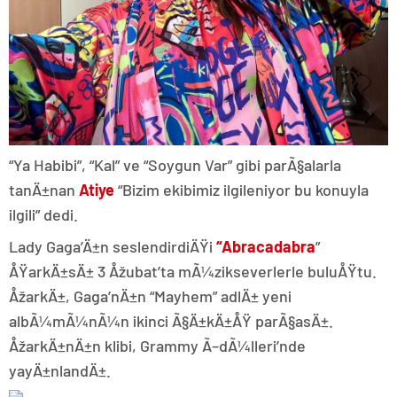
“Ya Habibi”, “Kal” ve “Soygun Var” gibi parÃ§alarla
tanÄ±nan
Atiye
“Bizim ekibimiz ilgileniyor bu konuyla
ilgili” dedi.
Lady Gaga’Ä±n seslendirdiÄŸi
“Abracadabra
”
ÅŸarkÄ±sÄ± 3 Åžubat’ta mÃ¼zikseverlerle buluÅŸtu.
ÅžarkÄ±, Gaga’nÄ±n “Mayhem” adlÄ± yeni
albÃ¼mÃ¼nÃ¼n ikinci Ã§Ä±kÄ±ÅŸ parÃ§asÄ±.
ÅžarkÄ±nÄ±n klibi, Grammy Ã–dÃ¼lleri’nde
yayÄ±nlandÄ±.