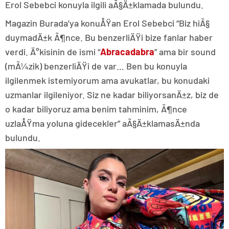
Erol Sebebci konuyla ilgili aÃ§Ä±klamada bulundu.
Magazin Burada’ya konuÅŸan Erol Sebebci “Biz hiÃ§
duymadÄ±k Ã¶nce. Bu benzerliÄŸi bize fanlar haber
verdi. Ä°kisinin de ismi “
Abracadabra
” ama bir sound
(mÃ¼zik) benzerliÄŸi de var… Ben bu konuyla
ilgilenmek istemiyorum ama avukatlar, bu konudaki
uzmanlar ilgileniyor. Siz ne kadar biliyorsanÄ±z, biz de
o kadar biliyoruz ama benim tahminim, Ã¶nce
uzlaÅŸma yoluna gidecekler” aÃ§Ä±klamasÄ±nda
bulundu.