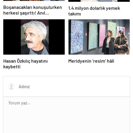
Boşanacakları konuşulurken
1.4 milyon dolarlık yemek
herkesi şaşırttı! Anıl
takımı
Altan’dan Pelin Akil’e
duygusal Anneler Günü
mesajı
Hasan Özkılıç hayatını
Meridyenin ‘resim’ hâli
kaybetti