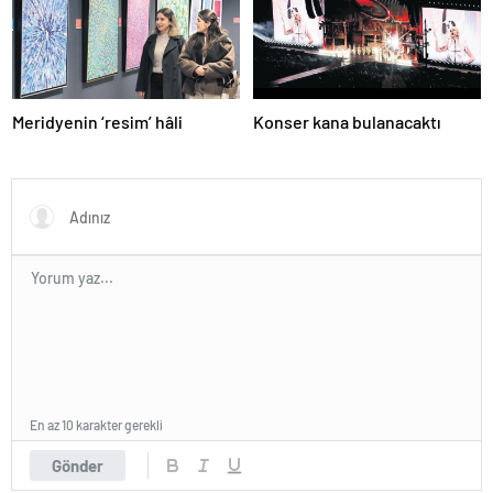
mesajı
Meridyenin ‘resim’ hâli
Konser kana bulanacaktı
En az 10 karakter gerekli
Gönder