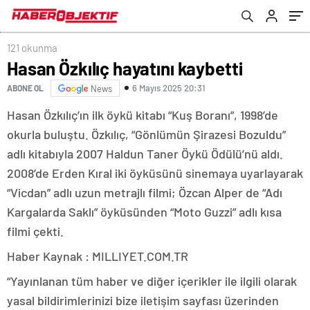
121 okunma
Hasan Özkılıç hayatını kaybetti
6 Mayıs 2025 20:31
ABONE OL
News
Hasan Özkılıç’ın ilk öykü kitabı “Kuş Boranı”, 1998’de
okurla buluştu. Özkılıç, “Gönlümün Şirazesi Bozuldu”
adlı kitabıyla 2007 Haldun Taner Öykü Ödülü’nü aldı.
2008’de Erden Kıral iki öyküsünü sinemaya uyarlayarak
“Vicdan” adlı uzun metrajlı filmi; Özcan Alper de “Adı
Kargalarda Saklı” öyküsünden “Moto Guzzi” adlı kısa
filmi çekti.
Haber Kaynak : MILLIYET.COM.TR
“Yayınlanan tüm haber ve diğer içerikler ile ilgili olarak
yasal bildirimlerinizi bize iletişim sayfası üzerinden