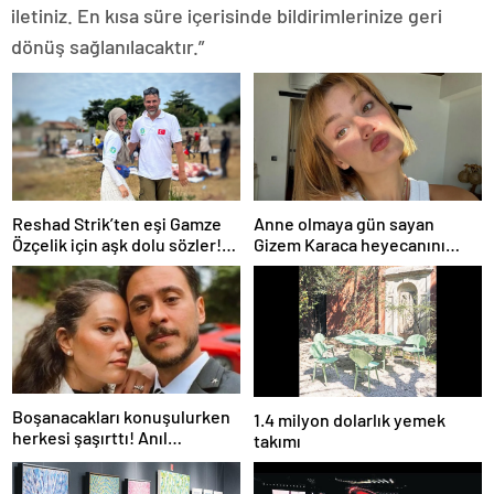
iletiniz. En kısa süre içerisinde bildirimlerinize geri
dönüş sağlanılacaktır.”
Reshad Strik’ten eşi Gamze
Anne olmaya gün sayan
Özçelik için aşk dolu sözler!
Gizem Karaca heyecanını
“Benim cennetim…”
paylaştı! “Senelerdir annelik
yapıyorum ama bu sene
farklı…”
Boşanacakları konuşulurken
1.4 milyon dolarlık yemek
herkesi şaşırttı! Anıl
takımı
Altan’dan Pelin Akil’e
duygusal Anneler Günü