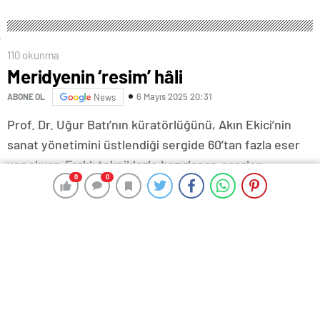
110 okunma
Meridyenin ‘resim’ hâli
6 Mayıs 2025 20:31
ABONE OL
News
Prof. Dr. Uğur Batı’nın küratörlüğünü, Akın Ekici’nin
sanat yönetimini üstlendiği sergide 60’tan fazla eser
yer alıyor. Farklı tekniklerle hazırlanan eserler,
0
0
0
0
Kocaeli’nin kültürel mirasıyla çağdaş sanatı bir araya
getiriyor.
Haber Kaynak : MILLIYET.COM.TR
“Yayınlanan tüm haber ve diğer içerikler ile ilgili olarak
yasal bildirimlerinizi bize iletişim sayfası üzerinden
iletiniz. En kısa süre içerisinde bildirimlerinize geri
dönüş sağlanılacaktır.”