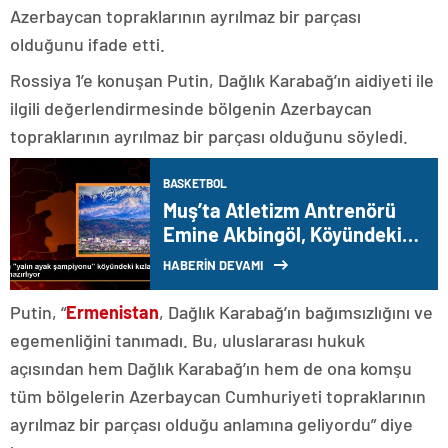
Azerbaycan topraklarının ayrılmaz bir parçası
olduğunu ifade etti.
Rossiya 1’e konuşan Putin, Dağlık Karabağ’ın aidiyeti ile
ilgili değerlendirmesinde bölgenin Azerbaycan
topraklarının ayrılmaz bir parçası olduğunu söyledi.
BASKETBOL
Muş’ta Atletizm Antrenörü
Emine Akbingöl, Köyündeki
Kız Çocuklarını Yarışmalara
HABERİN DEVAMI
Hazırlıyor
Putin, “
Ermenistan
, Dağlık Karabağ’ın bağımsızlığını ve
egemenliğini tanımadı. Bu, uluslararası hukuk
açısından hem Dağlık Karabağ’ın hem de ona komşu
tüm bölgelerin Azerbaycan Cumhuriyeti topraklarının
ayrılmaz bir parçası olduğu anlamına geliyordu” diye