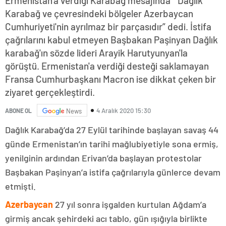
Ermenistan'a verdiği Karabağ mesajında “ Dağlık
Karabağ ve çevresindeki bölgeler Azerbaycan
Cumhuriyeti'nin ayrılmaz bir parçasıdır” dedi. İstifa
çağrılarını kabul etmeyen Başbakan Paşinyan Dağlık
karabağ'ın sözde lideri Arayik Harutyunyan'la
görüştü. Ermenistan'a verdiği desteği saklamayan
Fransa Cumhurbaşkanı Macron ise dikkat çeken bir
ziyaret gerçekleştirdi.
4 Aralık 2020 15:30
ABONE OL
News
Dağlık Karabağ’da 27 Eylül tarihinde başlayan savaş 44
günde Ermenistan’ın tarihi mağlubiyetiyle sona ermiş,
yenilginin ardından Erivan’da başlayan protestolar
Başbakan Paşinyan’a istifa çağrılarıyla günlerce devam
etmişti.
Azerbaycan
27 yıl sonra işgalden kurtulan Ağdam’a
girmiş ancak şehirdeki acı tablo, gün ışığıyla birlikte