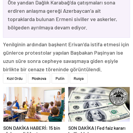
Öte yandan Dağlık Karabağ’da çatışmaları sona
erdiren anlaşma gereği Azerbaycan’a ait
topraklarda bulunan Ermeni siviller ve askerler,
bölgeden ayrılmaya devam ediyor.
Yenilginin ardından başkent Erivan’da istifa etmesi için
günlerce protestolar yapılan Başbakan Paşinyan ise
uzun süre sonra cepheye savaşmaya giden eşiyle
birlikte bir cenaze töreninde görüntülendi.
Kızıl Ordu
Moskova
Putin
Rusya
SON DAKİKA HABERİ: 15 bin
SON DAKİKA | Fed faiz kararı