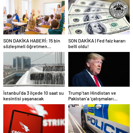
SON DAKİKA HABERİ: 15 bin
SON DAKİKA | Fed faiz kararı
sözleşmeli öğretmen
belli oldu!
atamasında sözlü sınava hak
kazanan adaylar açıklandı
İstanbul’da 3 ilçede 10 saat su
Trump’tan Hindistan ve
kesintisi yaşanacak
Pakistan’a ‘çatışmaları
durdurun’ çağrısı