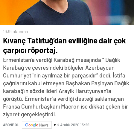
1939 okunma
Kıvanç Tatlıtuğ’dan evliliğine dair çok
çarpıcı röportaj.
Ermenistan'a verdiği Karabağ mesajında “ Dağlık
Karabağ ve çevresindeki bölgeler Azerbaycan
Cumhuriyeti'nin ayrılmaz bir parçasıdır” dedi. İstifa
çağrılarını kabul etmeyen Başbakan Paşinyan Dağlık
karabağ'ın sözde lideri Arayik Harutyunyan'la
görüştü. Ermenistan'a verdiği desteği saklamayan
Fransa Cumhurbaşkanı Macron ise dikkat çeken bir
ziyaret gerçekleştirdi.
4 Aralık 2020 15:29
ABONE OL
News