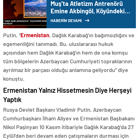
Muş’ta Atletizm Antrenörü
Emine Akbingöl, Köyündeki
Kız Çocuklarını Yarışmalara
HABERİN DEVAMI
Hazırlıyor
Putin, “
Ermenistan
, Dağlık Karabağ’ın bağımsızlığını ve
egemenliğini tanımadı. Bu, uluslararası hukuk
açısından hem Dağlık Karabağ’ın hem de ona komşu
tüm bölgelerin Azerbaycan Cumhuriyeti topraklarının
ayrılmaz bir parçası olduğu anlamına geliyordu” diye
konuştu.
Ermenistan Yalnız Hissetmesin Diye Herşeyi
Yaptık
Rusya Devlet Başkanı Vladimir Putin, Azerbaycan
Cumhurbaşkanı İlham Aliyev ve Ermenistan Başbakanı
Nikol Paşinyan 10 Kasım itibariyle Dağlık Karabağ’da 27
Eylül’den beri devam eden çatışmaların durması için