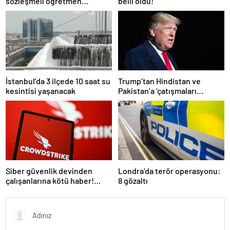
sözleşmeli öğretmen
belli oldu!
atamasında sözlü sınava hak
kazanan adaylar açıklandı
İstanbul’da 3 ilçede 10 saat su
Trump’tan Hindistan ve
kesintisi yaşanacak
Pakistan’a ‘çatışmaları
durdurun’ çağrısı
Siber güvenlik devinden
Londra’da terör operasyonu:
çalışanlarına kötü haber!
8 gözaltı
Yüzlerce kişi işten çıkarılacak