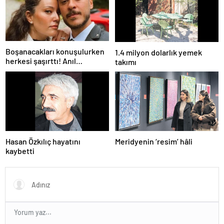
farklı…”
Boşanacakları konuşulurken
1.4 milyon dolarlık yemek
herkesi şaşırttı! Anıl
takımı
Altan’dan Pelin Akil’e
duygusal Anneler Günü
mesajı
Hasan Özkılıç hayatını
Meridyenin ‘resim’ hâli
kaybetti