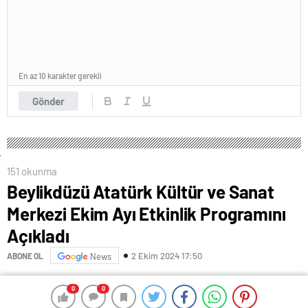
En az 10 karakter gerekli
Gönder
151 okunma
Beylikdüzü Atatürk Kültür ve Sanat
Merkezi Ekim Ayı Etkinlik Programını
Açıkladı
2 Ekim 2024 17:50
ABONE OL
News
Beylikdüzü Atatürk Kültür ve Sanat Merkezi’nde Ekim
0
0
0
0
ayı kültür-sanat etkinlikleri çerçevesinde tiyatro,