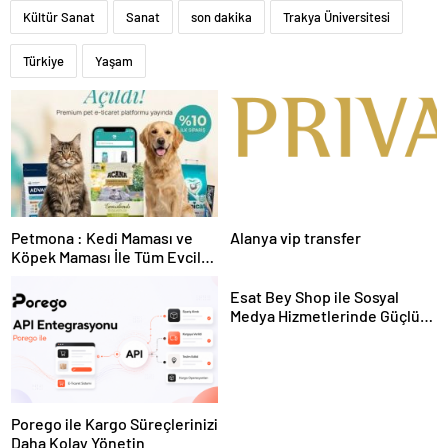
Kültür Sanat
Sanat
son dakika
Trakya Üniversitesi
Türkiye
Yaşam
Petmona : Kedi Maması ve
Alanya vip transfer
Köpek Maması İle Tüm Evcil
Hayvan Ürünleri
Esat Bey Shop ile Sosyal
Medya Hizmetlerinde Güçlü
Panel Deneyimi
Porego ile Kargo Süreçlerinizi
Daha Kolay Yönetin