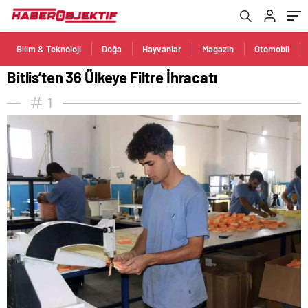
Bilim & Teknoloji
Doğa
Hayvanlar
Magazin
Otomobil
Bitlis’ten 36 Ülkeye Filtre İhracatı
1