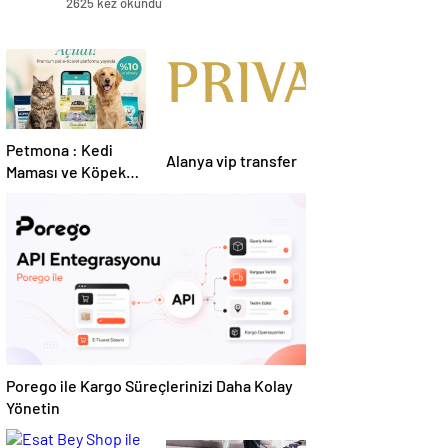
2625 kez okundu
Petmona : Kedi
Alanya vip transfer
Maması ve Köpek
Maması İle Tüm
Evcil Hayvan
Ürünleri
Porego ile Kargo Süreçlerinizi Daha Kolay
Yönetin