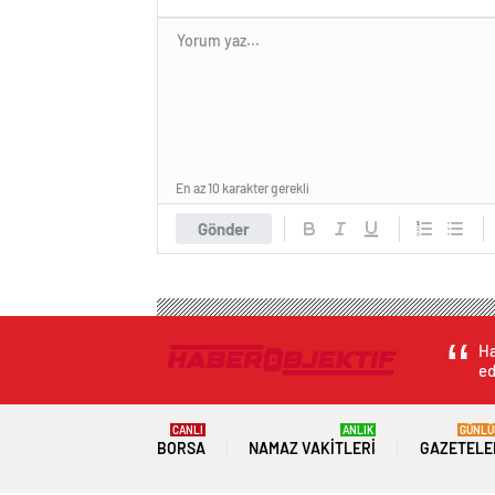
En az 10 karakter gerekli
Gönder
Ha
ed
CANLI
ANLIK
GÜNLÜ
BORSA
NAMAZ VAKITLERI
GAZETELE