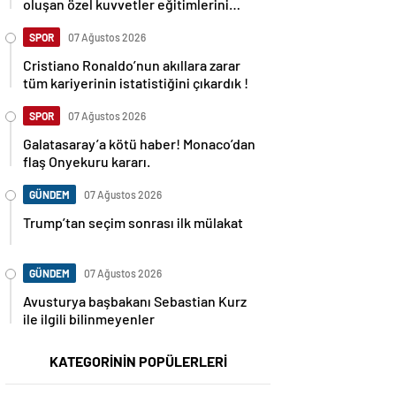
oluşan özel kuvvetler eğitimlerini
başlattı.
SPOR
07 Ağustos 2026
Cristiano Ronaldo’nun akıllara zarar
tüm kariyerinin istatistiğini çıkardık !
SPOR
07 Ağustos 2026
Galatasaray’a kötü haber! Monaco’dan
flaş Onyekuru kararı.
GÜNDEM
07 Ağustos 2026
Trump’tan seçim sonrası ilk mülakat
GÜNDEM
07 Ağustos 2026
Avusturya başbakanı Sebastian Kurz
ile ilgili bilinmeyenler
KATEGORİNİN POPÜLERLERİ