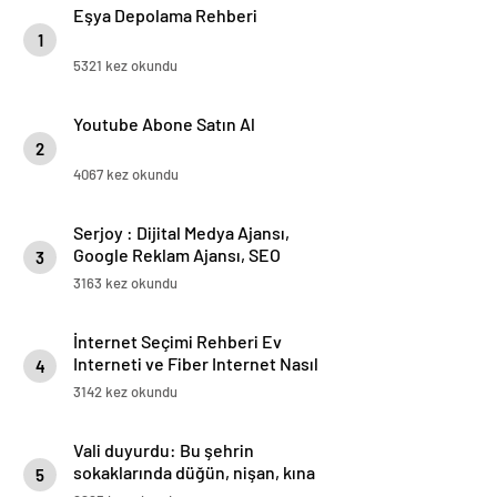
Eşya Depolama Rehberi
1
5321 kez okundu
Youtube Abone Satın Al
2
4067 kez okundu
Serjoy : Dijital Medya Ajansı,
Google Reklam Ajansı, SEO
3
Ajansı ve Web Tasarım Ajansı
3163 kez okundu
İnternet Seçimi Rehberi Ev
Interneti ve Fiber Internet Nasıl
4
Doğru Tercih Edilir?
3142 kez okundu
Vali duyurdu: Bu şehrin
sokaklarında düğün, nişan, kına
5
gecesi yasaklandı