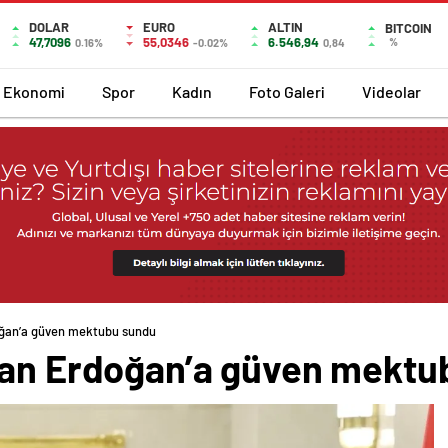
DOLAR
EURO
ALTIN
BITCOIN
47,7096
55,0346
6.546,94
%
0.16%
-0.02%
0,84
Ekonomi
Spor
Kadın
Foto Galeri
Videolar
oğan’a güven mektubu sundu
kan Erdoğan’a güven mektu