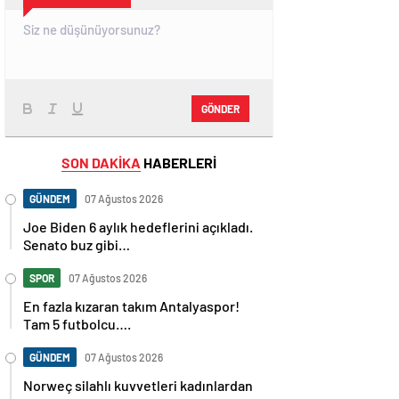
GÖNDER
SON DAKİKA
HABERLERİ
GÜNDEM
07 Ağustos 2026
Joe Biden 6 aylık hedeflerini açıkladı.
Senato buz gibi…
SPOR
07 Ağustos 2026
En fazla kızaran takım Antalyaspor!
Tam 5 futbolcu….
GÜNDEM
07 Ağustos 2026
Norweç silahlı kuvvetleri kadınlardan