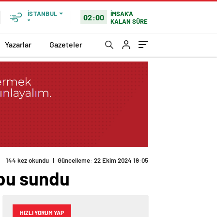
İMSAK'A
İSTANBUL
02:00
KALAN SÜRE
°
Yazarlar
Gazeteler
144 kez okundu
|
Güncelleme: 22 Ekim 2024 19:05
bu sundu
HIZLI YORUM YAP