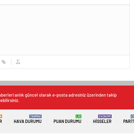
berleri anlık güncel olarak e-posta adresiniz üzerinden takip
ebilirsiniz.
K
TAHMİNİ
LİG
EKONOMİ
E
R
HAVA DURUMU
PUAN DURUMU
HISSELER
PARI