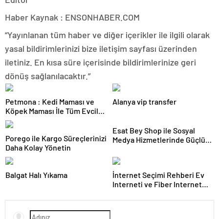
Haber Kaynak : ENSONHABER.COM
“Yayınlanan tüm haber ve diğer içerikler ile ilgili olarak
yasal bildirimlerinizi bize iletişim sayfası üzerinden
iletiniz. En kısa süre içerisinde bildirimlerinize geri
dönüş sağlanılacaktır.”
Petmona : Kedi Maması ve
Alanya vip transfer
Köpek Maması İle Tüm Evcil
Hayvan Ürünleri
Esat Bey Shop ile Sosyal
Porego ile Kargo Süreçlerinizi
Medya Hizmetlerinde Güçlü
Daha Kolay Yönetin
Panel Deneyimi
Balgat Halı Yıkama
İnternet Seçimi Rehberi Ev
Interneti ve Fiber Internet
Nasıl Doğru Tercih Edilir?