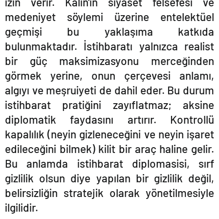
izin verir. Kalı
n'
ın siyaset felsefesi ve
medeniyet söylemi üzerine entelektü
el
ge
çmişi bu yaklaşıma katkıda
bulunmaktadır. İstihbaratı yalnızca realist
bir güç maksimizasyonu merceğinden
görmek yerine, onun çerçevesi anlamı
,
alg
ıyı ve meşruiyeti de dahil eder. Bu durum
istihbarat pratiğini zayıflatmaz; aksine
diplomatik faydasını artırır. Kontrollü
kapalılık (neyin gizleneceğini ve neyin işaret
edileceğini bilmek) kilit bir araç haline gelir.
Bu anlamda istihbarat diplomasisi, sırf
gizlilik olsun diye yapılan bir gizlilik değil,
belirsizliğin stratejik olarak yönetilmesiyle
ilgilidir.