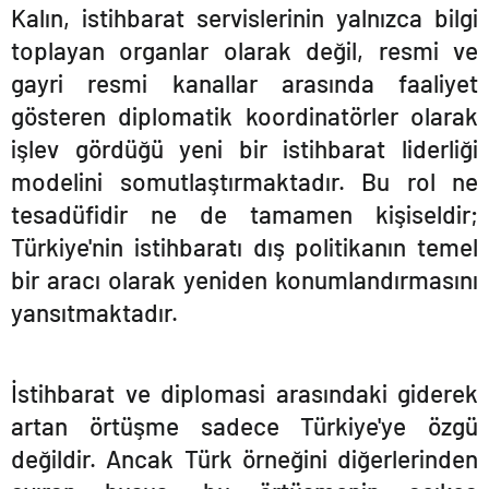
Kalın, istihbarat servislerinin yalnızca bilgi
toplayan organlar olarak değil, resmi ve
gayri resmi kanallar arasında faaliyet
gö
steren diplomatik koordinat
örler olarak
iş
lev g
ördüğü yeni bir istihbarat liderliği
modelini somutlaştırmaktadır. Bu rol ne
tesadüfidir ne de tamamen kişiseldir;
Türkiye'nin istihbaratı dış politikanın temel
bir aracı olarak yeniden konumlandırmasını
yansıtmaktadır.
İstihbarat ve diplomasi arasındaki giderek
artan örtüşme sadece Türkiye'ye özgü
değildir. Ancak Türk örneğ
ini di
ğerlerinden