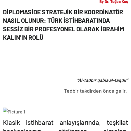
By Dr. Tuğba Koç
DİPLOMASİ
DE STRATEJ
İK Bİ
R KOORD
İNATÖ
R
NASIL OLUNUR: TÜ
RK İ
ST
İ
HBARATINDA
SESS
İZ Bİ
R PROFESYONEL OLARAK
İ
BRAH
İ
M
KALIN'IN ROLÜ
“Al-tadbīr qabla al-taqdīr”
Tedbir takdirden önce gelir.
Klasik istihbarat anlayışlarında, teşkilat