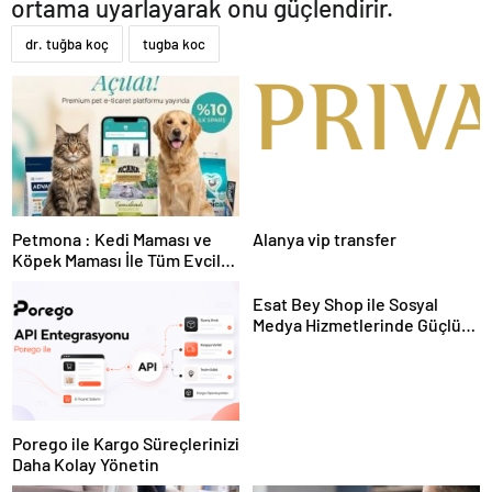
ortama uyarlayarak onu güçlendirir.
dr. tuğba koç
tugba koc
Petmona : Kedi Maması ve
Alanya vip transfer
Köpek Maması İle Tüm Evcil
Hayvan Ürünleri
Esat Bey Shop ile Sosyal
Medya Hizmetlerinde Güçlü
Panel Deneyimi
Porego ile Kargo Süreçlerinizi
Daha Kolay Yönetin