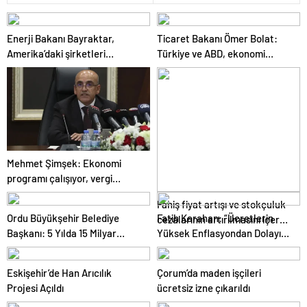
Enerji Bakanı Bayraktar,
Ticaret Bakanı Ömer Bolat:
Amerika’daki şirketleri
Türkiye ve ABD, ekonomi
Türkiye’de yatırım yapmaya
alanında ilişkileri canlandırma
çağırdı
konusunda kararlı
Mehmet Şimşek: Ekonomi
programı çalışıyor, vergi
artırımı yapmayacağız
Fahiş fiyat artışı ve stokçuluk
Ordu Büyükşehir Belediye
Fatih Karahan: “Ücretlerin
cezalarının artırılmasını içeren
Başkanı: 5 Yılda 15 Milyar
Yüksek Enflasyondan Dolayı
kanun teklifi kabul edildi
TL’lik Yatırım Yaptık
Erimesi Söz Konusu.
Enflasyonu Düşürürsek Kalıcı
Eskişehir’de Han Arıcılık
Çorum’da maden işçileri
Refah Artışı Olacaktır”
Projesi Açıldı
ücretsiz izne çıkarıldı