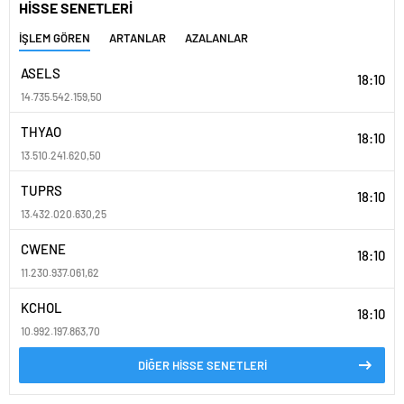
HİSSE SENETLERİ
İŞLEM GÖREN
ARTANLAR
AZALANLAR
ASELS
18:10
14.735.542.159,50
THYAO
18:10
13.510.241.620,50
TUPRS
18:10
13.432.020.630,25
CWENE
18:10
11.230.937.061,62
KCHOL
18:10
10.992.197.863,70
DİĞER HİSSE SENETLERİ