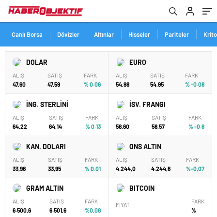
Canlı Borsa
Dövizler
Altınlar
Hisseler
Pariteler
Krit
DOLAR
EURO
ALIŞ
SATIŞ
FARK
ALIŞ
SATIŞ
FARK
47,60
47,59
% 0.06
54,98
54,95
% -0.08
İNG. STERLİNİ
İSV. FRANGI
ALIŞ
SATIŞ
FARK
ALIŞ
SATIŞ
FARK
64,22
64,14
% 0.13
58,60
58,57
% -0.6
KAN. DOLARI
ONS ALTIN
ALIŞ
SATIŞ
FARK
ALIŞ
SATIŞ
FARK
33,96
33,95
% 0.01
4.244,0
4.244,6
%-0,07
GRAM ALTIN
BITCOIN
ALIŞ
SATIŞ
FARK
FARK
FİYAT
6.500,6
6.501,6
%0,08
%