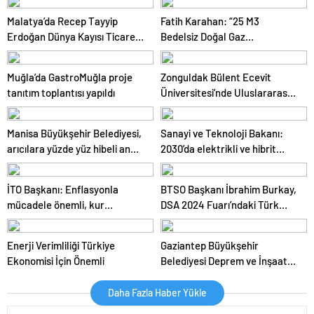
Malatya’da Recep Tayyip
Fatih Karahan: “25 M3
Erdoğan Dünya Kayısı Ticaret
Bedelsiz Doğal Gaz
Merkezi hizmete girdi
Kullanımının Sona Ermesi
Mayıs Ayı Enflasyonunu 0,7
Muğla’da GastroMuğla proje
Zonguldak Bülent Ecevit
Puan Yukarı Yönlü
tanıtım toplantısı yapıldı
Üniversitesi’nde Uluslararası
Etkileyecek”
Yönetim, İktisat ve İşletme
Kongresi başladı
Manisa Büyükşehir Belediyesi,
Sanayi ve Teknoloji Bakanı:
arıcılara yüzde yüz hibeli ana
2030’da elektrikli ve hibrit
arı dağıtımı gerçekleştirdi
araçların pazar payı yüzde
35’e çıkacak
İTO Başkanı: Enflasyonla
BTSO Başkanı İbrahim Burkay,
mücadele önemli, kur
DSA 2024 Fuarı’ndaki Türk
politikasının riskleri takip
ürünlerini ziyaret etti
edilmeli
Enerji Verimliliği Türkiye
Gaziantep Büyükşehir
Ekonomisi İçin Önemli
Belediyesi Deprem ve İnşaat
Sektörü Etkileri Çalıştayı
Düzenledi
Daha Fazla Haber Yükle