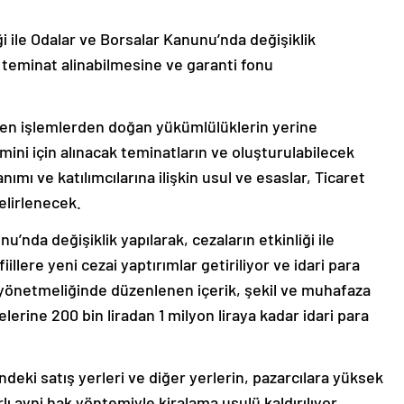
ği ile Odalar ve Borsalar Kanunu’nda değişiklik
 teminat alinabilmesine ve garanti fonu
ilen işlemlerden doğan yükümlülüklerin yerine
mini için alınacak teminatların ve oluşturulabilecek
nımı ve katılımcılarına ilişkin usul ve esaslar, Ticaret
elirlenecek.
’nda değişiklik yapılarak, cezaların etkinliği ile
fiillere yeni cezai yaptırımlar getiriliyor ve idari para
ili yönetmeliğinde düzenlenen içerik, şekil ve muhafaza
lerine 200 bin liradan 1 milyon liraya kadar idari para
deki satış yerleri ve diğer yerlerin, pazarcılara yüksek
lı ayni hak yöntemiyle kiralama usulü kaldırılıyor.