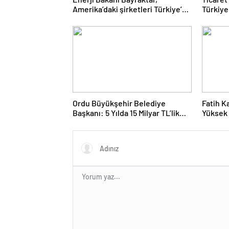
Amerika’daki şirketleri Türkiye’de
Türkiye
yatırım yapmaya çağırdı
alanınd
konusun
Ordu Büyükşehir Belediye
Fatih K
Başkanı: 5 Yılda 15 Milyar TL’lik
Yüksek 
Yatırım Yaptık
Erimesi
Düşürür
Olacakt