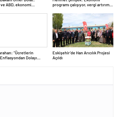
 ve ABD, ekonomi
programı çalışıyor, vergi artırımı
a ilişkileri canlandırma
yapmayacağız
da kararlı
arahan: “Ücretlerin
Eskişehir’de Han Arıcılık Projesi
Enflasyondan Dolayı
Açıldı
 Söz Konusu. Enflasyonu
sek Kalıcı Refah Artışı
ır”