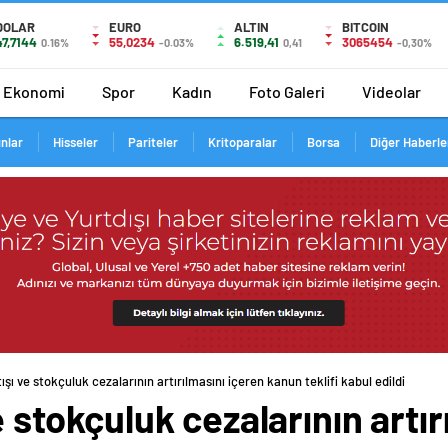
DOLAR
EURO
ALTIN
BITCOIN
47,7144
55,0234
6.519,41
3065454
0.16%
-0.03%
0,41
-0,30%
Ekonomi
Spor
Kadın
Foto Galeri
Videolar
ınlar
Hisseler
Pariteler
Kritoparalar
Borsa
Diğer Haberle
tışı ve stokçuluk cezalarının artırılmasını içeren kanun teklifi kabul edildi
ve stokçuluk cezalarının artı