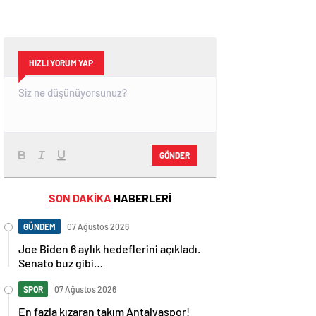
HIZLI YORUM YAP
GÖNDER
SON DAKİKA
HABERLERİ
GÜNDEM
07 Ağustos 2026
Joe Biden 6 aylık hedeflerini açıkladı.
Senato buz gibi…
SPOR
07 Ağustos 2026
En fazla kızaran takım Antalyaspor!