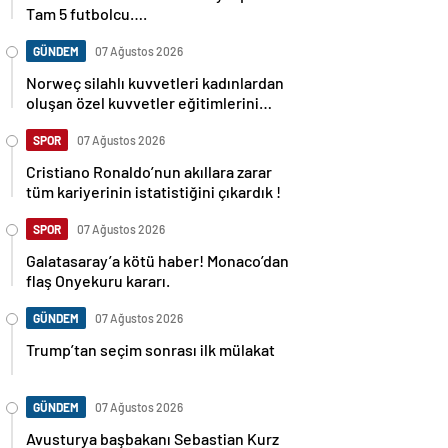
Tam 5 futbolcu….
GÜNDEM
07 Ağustos 2026
Norweç silahlı kuvvetleri kadınlardan
oluşan özel kuvvetler eğitimlerini
başlattı.
SPOR
07 Ağustos 2026
Cristiano Ronaldo’nun akıllara zarar
tüm kariyerinin istatistiğini çıkardık !
SPOR
07 Ağustos 2026
Galatasaray’a kötü haber! Monaco’dan
flaş Onyekuru kararı.
GÜNDEM
07 Ağustos 2026
Trump’tan seçim sonrası ilk mülakat
GÜNDEM
07 Ağustos 2026
Avusturya başbakanı Sebastian Kurz