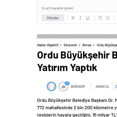
En az 10 karakter gerekli
Gönder
Haber Objektif
Ekonomi
Borsa
Ordu Büyükşeh
Ordu Büyükşehir Be
Yatırım Yaptık
0
BEĞENDİM
ABONE OL
Ordu Büyükşehir Belediye Başkanı Dr. Me
772 mahallesinde 2 bin 200 kilometre yo
tesislerin hayata geçtiğini, 15 milyar TL’