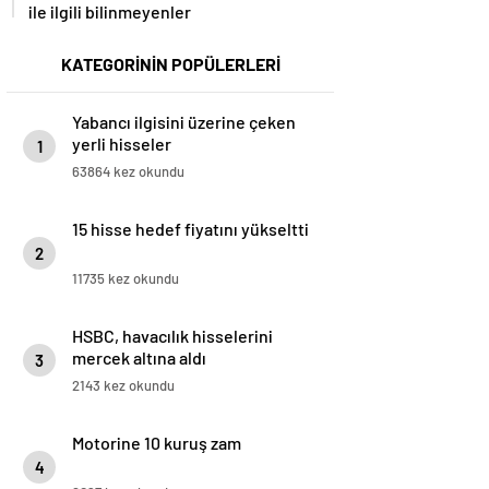
ile ilgili bilinmeyenler
KATEGORİNİN POPÜLERLERİ
Yabancı ilgisini üzerine çeken
yerli hisseler
1
63864 kez okundu
15 hisse hedef fiyatını yükseltti
2
11735 kez okundu
HSBC, havacılık hisselerini
mercek altına aldı
3
2143 kez okundu
Motorine 10 kuruş zam
4