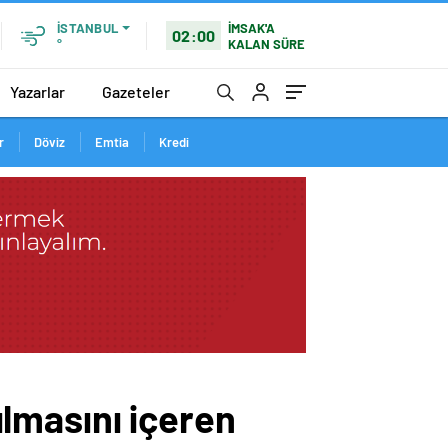
İMSAK'A
İSTANBUL
02:00
KALAN SÜRE
°
Yazarlar
Gazeteler
r
Döviz
Emtia
Kredi
rılmasını içeren