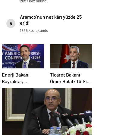
2097 kez okundu
Aramco’nun net kârı yüzde 25
eridi
5
1989 kez okundu
Enerji Bakanı
Ticaret Bakanı
Bayraktar,
Ömer Bolat: Türkiye
Amerika’daki
ve ABD, ekonomi
şirketleri Türkiye’de
alanında ilişkileri
yatırım yapmaya
canlandırma
çağırdı
konusunda kararlı