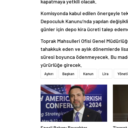
kapatmaya yetkili olacak.
Komisyonda kabul edilen önergeyle tekli
Depoculuk Kanunu’nda yapılan değişikliğ
günler için depo kira ücreti talep ede
Toprak Mahsulleri Ofisi Genel Müdürlüğ
tahakkuk eden ve aylık dönemlerde lisa
süresi boyunca ödenmeyecek. Bu madde
yürürlüğe girecek.
Aykırı
Başkan
Kanun
Lira
Yönet
Enerji Bakanı Bayraktar,
Ticaret