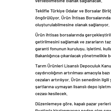
verilebilmesine olanak sağlanacak.
Teklifle Türkiye Odalar ve Borsalar Birli
öngörülüyor. Ürün İhtisas Borsalarında
oluşturulabilmesine olanak sağlanıyor.
Ürün ihtisas borsalarında gerçekleştir
getirilmesini sağlamak ve zararların taz
garanti fonunun kuruluşu, işletimi, kulla
Bakanlığınca çıkarılacak yönetmelikle b
Tarım Ürünleri Lisanslı Depoculuk Kanunu
caydırıcılığının artırılması amacıyla bazı 
cezaları artırılıyor. Ürün senedinin ilg
şartlarına uymayan lisanslı depo işletme
cezası kesilecek.
Düzenlemeye göre, kapalı pazar yerlerin
fiyatlarla kiralanmasına neden olan sınır