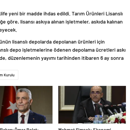
fe yeni bir madde ihdas edildi. Tarım Ürünleri Lisanslı
e göre, lisansı askıya alınan işletmeler, askıda kalınan
meyecek.
ünün lisanslı depolarda depolanan ürünleri için
nslı depo işletmelerine ödenen depolama ücretleri askı
, düzenlemenin yayımı tarihinden itibaren 6 ay sonra
im Kurulu
 Bakanı Ömer Bolat:
Mehmet Şimşek: Ekonomi