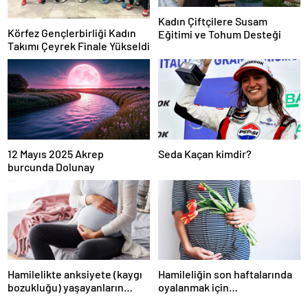
Kadın Çiftçilere Susam
Körfez Gençlerbirliği Kadın
Eğitimi ve Tohum Desteği
Takımı Çeyrek Finale Yükseldi
12 Mayıs 2025 Akrep
Seda Kaçan kimdir?
burcunda Dolunay
Hamilelikte anksiyete (kaygı
Hamileliğin son haftalarında
bozukluğu) yaşayanların
oyalanmak için…
gerçek ihtiyacı