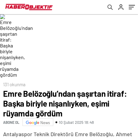
131 okunma
Emre Belözoğlu’ndan şaşırtan itiraf:
Başka biriyle nişanlıyken, eşimi
rüyamda gördüm
10 Şubat 2025 18:48
ABONE OL
News
Antalyaspor Teknik Direktörü Emre Belözoğlu, Ahmet