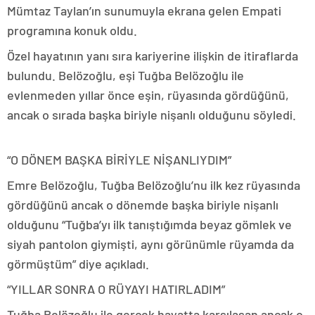
Mümtaz Taylan’ın sunumuyla ekrana gelen Empati
programına konuk oldu.
Özel hayatının yanı sıra kariyerine ilişkin de itiraflarda
bulundu. Belözoğlu, eşi Tuğba Belözoğlu ile
evlenmeden yıllar önce eşin, rüyasında gördüğünü,
ancak o sırada başka biriyle nişanlı olduğunu söyledi.
“O DÖNEM BAŞKA BİRİYLE NİŞANLIYDIM”
Emre Belözoğlu, Tuğba Belözoğlu’nu ilk kez rüyasında
gördüğünü ancak o dönemde başka biriyle nişanlı
olduğunu “Tuğba’yı ilk tanıştığımda beyaz gömlek ve
siyah pantolon giymişti, aynı görünümle rüyamda da
görmüştüm” diye açıkladı.
“YILLAR SONRA O RÜYAYI HATIRLADIM”
Tuğba Belözoğlu ile gerçek hayatta karşılaşan ancak o