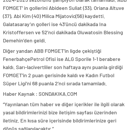
FOMGET’ in gollerini Abideen Suliat (33), Oriana Altuve
(37), Abi Kim (40) Milica Mijatovic(56) kaydetti.
Galatasaray’ın golleri ise 43’üncü dakikada Ina
Kristoffersen ve 52’nci dakikada Oluwatosin Blessing
Demehin’den geldi.
Diğer yandan ABB FOMGET’in ligde çekiştiği
FenerbahçePetrol Ofisi ise ALG Sporile 1-1 berabere
kaldı. Sarı-lacivertliler son haftaya aynı puanla girdiği
FOMGET’in 2 puan gerisinde kaldı ve Kadın Futbol
Süper Ligi’ni 68 puanla 2’nci sırada tamamladı.
Haber Kaynak : SONDAKIKA.COM
“Yayınlanan tüm haber ve diğer içerikler ile ilgili olarak
yasal bildirimlerinizi bize iletişim sayfası üzerinden
iletiniz. En kısa süre içerisinde bildirimlerinize geri
dönüş sağlanılacaktır.”