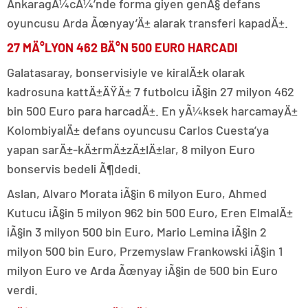
AnkaragÃ¼cÃ¼’nde forma giyen genÃ§ defans
oyuncusu Arda Ãœnyay’Ä± alarak transferi kapadÄ±.
27 MÄ°LYON 462 BÄ°N 500 EURO HARCADI
Galatasaray, bonservisiyle ve kiralÄ±k olarak
kadrosuna kattÄ±ÄŸÄ± 7 futbolcu iÃ§in 27 milyon 462
bin 500 Euro para harcadÄ±. En yÃ¼ksek harcamayÄ±
KolombiyalÄ± defans oyuncusu Carlos Cuesta’ya
yapan sarÄ±-kÄ±rmÄ±zÄ±lÄ±lar, 8 milyon Euro
bonservis bedeli Ã¶dedi.
Aslan, Alvaro Morata iÃ§in 6 milyon Euro, Ahmed
Kutucu iÃ§in 5 milyon 962 bin 500 Euro, Eren ElmalÄ±
iÃ§in 3 milyon 500 bin Euro, Mario Lemina iÃ§in 2
milyon 500 bin Euro, Przemyslaw Frankowski iÃ§in 1
milyon Euro ve Arda Ãœnyay iÃ§in de 500 bin Euro
verdi.