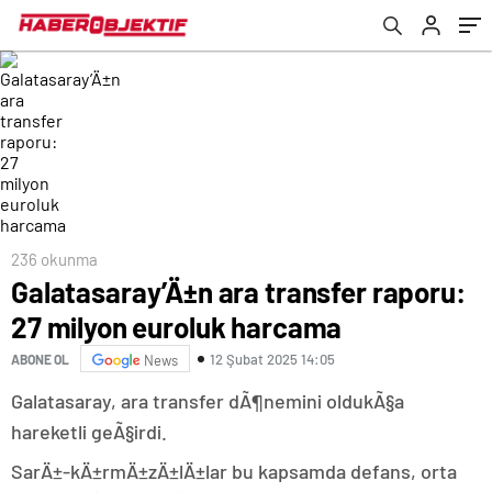
236 okunma
Galatasaray’Ä±n ara transfer raporu:
27 milyon euroluk harcama
12 Şubat 2025 14:05
ABONE OL
News
Galatasaray, ara transfer dÃ¶nemini oldukÃ§a
hareketli geÃ§irdi.
SarÄ±-kÄ±rmÄ±zÄ±lÄ±lar bu kapsamda defans, orta