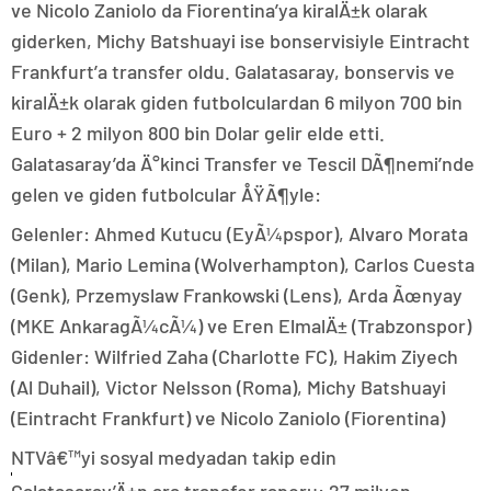
ve Nicolo Zaniolo da Fiorentina’ya kiralÄ±k olarak
giderken, Michy Batshuayi ise bonservisiyle Eintracht
Frankfurt’a transfer oldu. Galatasaray, bonservis ve
kiralÄ±k olarak giden futbolculardan 6 milyon 700 bin
Euro + 2 milyon 800 bin Dolar gelir elde etti.
Galatasaray’da Ä°kinci Transfer ve Tescil DÃ¶nemi’nde
gelen ve giden futbolcular ÅŸÃ¶yle:
Gelenler: Ahmed Kutucu (EyÃ¼pspor), Alvaro Morata
(Milan), Mario Lemina (Wolverhampton), Carlos Cuesta
(Genk), Przemyslaw Frankowski (Lens), Arda Ãœnyay
(MKE AnkaragÃ¼cÃ¼) ve Eren ElmalÄ± (Trabzonspor)
Gidenler: Wilfried Zaha (Charlotte FC), Hakim Ziyech
(Al Duhail), Victor Nelsson (Roma), Michy Batshuayi
(Eintracht Frankfurt) ve Nicolo Zaniolo (Fiorentina)
NTVâ€™yi sosyal medyadan takip edin