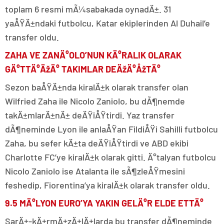
toplam 6 resmi mÃ¼sabakada oynadÄ±. 31
yaÅŸÄ±ndaki futbolcu, Katar ekiplerinden Al Duhail’e
transfer oldu.
ZAHA VE ZANÄ°OLO’NUN KÄ°RALIK OLARAK
GÄ°TTÄ°ÄžÄ° TAKIMLAR DEÄžÄ°ÅžTÄ°
Sezon baÅŸÄ±nda kiralÄ±k olarak transfer olan
Wilfried Zaha ile Nicolo Zaniolo, bu dÃ¶nemde
takÄ±mlarÄ±nÄ± deÄŸiÅŸtirdi. Yaz transfer
dÃ¶neminde Lyon ile anlaÅŸan FildiÅŸi Sahilli futbolcu
Zaha, bu sefer kÄ±ta deÄŸiÅŸtirdi ve ABD ekibi
Charlotte FC’ye kiralÄ±k olarak gitti. Ä°talyan futbolcu
Nicolo Zaniolo ise Atalanta ile sÃ¶zleÅŸmesini
feshedip, Fiorentina’ya kiralÄ±k olarak transfer oldu.
9.5 MÄ°LYON EURO’YA YAKIN GELÄ°R ELDE ETTÄ°
SarÄ±-kÄ±rmÄ±zÄ±lÄ±larda bu transfer dÃ¶neminde