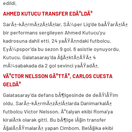
edildi.
AHMED KUTUCU TRANSFER EDÄ°LDÄ°
SarÄ±-kÄ±rmÄ±zÄ±lÄ±lar, SÃ¼per Lig’de baÅŸarÄ±lÄ±
bir performans sergileyen Ahmed Kutucu’yu
kadrosuna dahil etti. 24 yaÅŸÄ±ndaki futbolcu,
EyÃ¼pspor’da bu sezon 9 gol, 6 asistle oynuyordu.
Kutucu, Galatasaray’da Ã§Ä±ktÄ±ÄŸÄ± 4
mÃ¼sabakada da 2 gol sevinci yaÅŸadÄ±.
VÄ°CTOR NELSSON GÄ°TTÄ°, CARLOS CUESTA
GELDÄ°
Galatasaray’da defans bÃ¶lgesinde de deÄŸiÅŸim
oldu. SarÄ±-kÄ±rmÄ±zÄ±lÄ±larda DanimarkalÄ±
futbolcu Victor Nelsson, Ä°talyan ekibi Roma’ya
kiralÄ±k olarak gitti. Bu bÃ¶lge iÃ§in transfer
Ã§alÄ±ÅŸmalarÄ± yapan Cimbom, BelÃ§ika ekibi