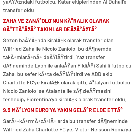
yaÅŸÄ±ndaki futbolcu, Katar ekiplerinden Al Duhail’e
transfer oldu.
ZAHA VE ZANÄ°OLO’NUN KÄ°RALIK OLARAK
GÄ°TTÄ°ÄžÄ° TAKIMLAR DEÄžÄ°ÅžTÄ°
Sezon baÅŸÄ±nda kiralÄ±k olarak transfer olan
Wilfried Zaha ile Nicolo Zaniolo, bu dÃ¶nemde
takÄ±mlarÄ±nÄ± deÄŸiÅŸtirdi. Yaz transfer
dÃ¶neminde Lyon ile anlaÅŸan FildiÅŸi Sahilli futbolcu
Zaha, bu sefer kÄ±ta deÄŸiÅŸtirdi ve ABD ekibi
Charlotte FC’ye kiralÄ±k olarak gitti. Ä°talyan futbolcu
Nicolo Zaniolo ise Atalanta ile sÃ¶zleÅŸmesini
feshedip, Fiorentina’ya kiralÄ±k olarak transfer oldu.
9.5 MÄ°LYON EURO’YA YAKIN GELÄ°R ELDE ETTÄ°
SarÄ±-kÄ±rmÄ±zÄ±lÄ±larda bu transfer dÃ¶neminde
Wilfried Zaha Charlotte FC’ye, Victor Nelsson Roma’ya