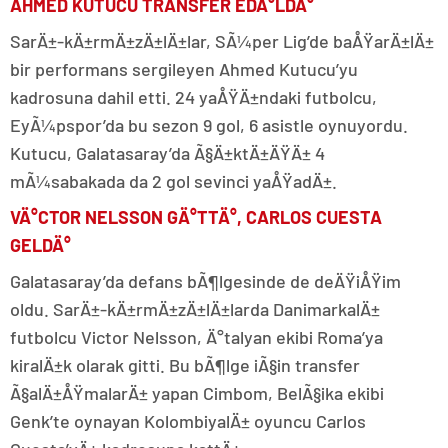
AHMED KUTUCU TRANSFER EDÄ°LDÄ°
SarÄ±-kÄ±rmÄ±zÄ±lÄ±lar, SÃ¼per Lig’de baÅŸarÄ±lÄ±
bir performans sergileyen Ahmed Kutucu’yu
kadrosuna dahil etti. 24 yaÅŸÄ±ndaki futbolcu,
EyÃ¼pspor’da bu sezon 9 gol, 6 asistle oynuyordu.
Kutucu, Galatasaray’da Ã§Ä±ktÄ±ÄŸÄ± 4
mÃ¼sabakada da 2 gol sevinci yaÅŸadÄ±.
VÄ°CTOR NELSSON GÄ°TTÄ°, CARLOS CUESTA
GELDÄ°
Galatasaray’da defans bÃ¶lgesinde de deÄŸiÅŸim
oldu. SarÄ±-kÄ±rmÄ±zÄ±lÄ±larda DanimarkalÄ±
futbolcu Victor Nelsson, Ä°talyan ekibi Roma’ya
kiralÄ±k olarak gitti. Bu bÃ¶lge iÃ§in transfer
Ã§alÄ±ÅŸmalarÄ± yapan Cimbom, BelÃ§ika ekibi
Genk’te oynayan KolombiyalÄ± oyuncu Carlos