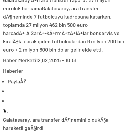
Galatasaray’Ä±n ara transfer raporu: 27 milyon
euroluk harcamaGalatasaray, ara transfer
dÃ¶neminde 7 futbolcuyu kadrosuna katarken,
toplamda 27 milyon 462 bin 500 euro
harcadÄ±.Â SarÄ±-kÄ±rmÄ±zÄ±lÄ±lar bonservis ve
kiralÄ±k olarak giden futbolculardan 6 milyon 700 bin
euro + 2 milyon 800 bin dolar gelir elde etti.
Haber Merkezi
12.02.2025 – 10:51
Haberler
PaylaÅŸ
‘); }
Galatasaray, ara transfer dÃ¶nemini oldukÃ§a
hareketli geÃ§irdi.