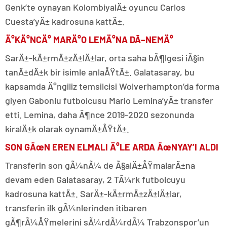
Genk’te oynayan KolombiyalÄ± oyuncu Carlos
Cuesta’yÄ± kadrosuna kattÄ±.
Ä°KÄ°NCÄ° MARÄ°O LEMÄ°NA DÃ–NEMÄ°
SarÄ±-kÄ±rmÄ±zÄ±lÄ±lar, orta saha bÃ¶lgesi iÃ§in
tanÄ±dÄ±k bir isimle anlaÅŸtÄ±. Galatasaray, bu
kapsamda Ä°ngiliz temsilcisi Wolverhampton’da forma
giyen Gabonlu futbolcusu Mario Lemina’yÄ± transfer
etti. Lemina, daha Ã¶nce 2019-2020 sezonunda
kiralÄ±k olarak oynamÄ±ÅŸtÄ±.
SON GÃœN EREN ELMALI Ä°LE ARDA ÃœNYAY’I ALDI
Transferin son gÃ¼nÃ¼ de Ã§alÄ±ÅŸmalarÄ±na
devam eden Galatasaray, 2 TÃ¼rk futbolcuyu
kadrosuna kattÄ±. SarÄ±-kÄ±rmÄ±zÄ±lÄ±lar,
transferin ilk gÃ¼nlerinden itibaren
gÃ¶rÃ¼ÅŸmelerini sÃ¼rdÃ¼rdÃ¼ Trabzonspor’un