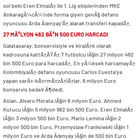
sol beki Eren ElmalÄ± ile 1. Lig ekiplerinden MKE
AnkaragÃ¼cÃ¼’nde forma giyen genÃ§ defans
oyuncusu Arda Ãœnyay’Ä± alarak transferi kapadÄ±.
27 MÄ°LYON 462 BÄ°N 500 EURO HARCADI
Galatasaray, bonservisiyle ve kiralÄ±k olarak
kadrosuna kattÄ±ÄŸÄ± 7 futbolcu iÃ§in 27 milyon 462
bin 500 Euro para harcadÄ±. En yÃ¼ksek harcamayÄ±
KolombiyalÄ± defans oyuncusu Carlos Cuesta’ya
yapan sarÄ±-kÄ±rmÄ±zÄ±lÄ±lar, 8 milyon Euro
bonservis bedeli Ã¶dedi.
Aslan, Alvaro Morata iÃ§in 6 milyon Euro, Ahmed
Kutucu iÃ§in 5 milyon 962 bin 500 Euro, Eren ElmalÄ±
iÃ§in 3 milyon 500 bin Euro, Mario Lemina iÃ§in 2
milyon 500 bin Euro, Przemyslaw Frankowski iÃ§in 1
milyon Euro ve Arda Ãœnyay iÃ§in de 500 bin Euro