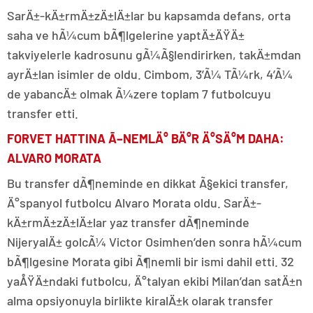
SarÄ±-kÄ±rmÄ±zÄ±lÄ±lar bu kapsamda defans, orta
saha ve hÃ¼cum bÃ¶lgelerine yaptÄ±ÄŸÄ±
takviyelerle kadrosunu gÃ¼Ã§lendirirken, takÄ±mdan
ayrÄ±lan isimler de oldu. Cimbom, 3’Ã¼ TÃ¼rk, 4’Ã¼
de yabancÄ± olmak Ã¼zere toplam 7 futbolcuyu
transfer etti.
FORVET HATTINA Ã–NEMLÄ° BÄ°R Ä°SÄ°M DAHA:
ALVARO MORATA
Bu transfer dÃ¶neminde en dikkat Ã§ekici transfer,
Ä°spanyol futbolcu Alvaro Morata oldu. SarÄ±-
kÄ±rmÄ±zÄ±lÄ±lar yaz transfer dÃ¶neminde
NijeryalÄ± golcÃ¼ Victor Osimhen’den sonra hÃ¼cum
bÃ¶lgesine Morata gibi Ã¶nemli bir ismi dahil etti. 32
yaÅŸÄ±ndaki futbolcu, Ä°talyan ekibi Milan’dan satÄ±n
alma opsiyonuyla birlikte kiralÄ±k olarak transfer