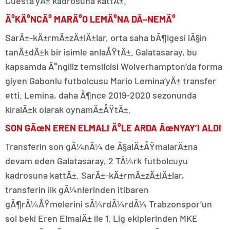
Cuesta’yÄ± kadrosuna kattÄ±.
Ä°KÄ°NCÄ° MARÄ°O LEMÄ°NA DÃ–NEMÄ°
SarÄ±-kÄ±rmÄ±zÄ±lÄ±lar, orta saha bÃ¶lgesi iÃ§in
tanÄ±dÄ±k bir isimle anlaÅŸtÄ±. Galatasaray, bu
kapsamda Ä°ngiliz temsilcisi Wolverhampton’da forma
giyen Gabonlu futbolcusu Mario Lemina’yÄ± transfer
etti. Lemina, daha Ã¶nce 2019-2020 sezonunda
kiralÄ±k olarak oynamÄ±ÅŸtÄ±.
SON GÃœN EREN ELMALI Ä°LE ARDA ÃœNYAY’I ALDI
Transferin son gÃ¼nÃ¼ de Ã§alÄ±ÅŸmalarÄ±na
devam eden Galatasaray, 2 TÃ¼rk futbolcuyu
kadrosuna kattÄ±. SarÄ±-kÄ±rmÄ±zÄ±lÄ±lar,
transferin ilk gÃ¼nlerinden itibaren
gÃ¶rÃ¼ÅŸmelerini sÃ¼rdÃ¼rdÃ¼ Trabzonspor’un
sol beki Eren ElmalÄ± ile 1. Lig ekiplerinden MKE