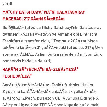
verdi.
MÄ°CHY BATSHUAYÄ°’NÄ°N, GALATASARAY
MACERASI 217 GÃœN SÃœRDÃœ
BelÃ§ikalÄ± futbolcu Michy Batshuayi’nin Galatasaray
dÃ¶nemi kÄ±sa sÃ¼rdÃ¼ ve Alman ekibi Eintracht
Frankfurt’a transfer oldu. 1 Temmuz 2024 tarihinde
takÄ±ma katÄ±lan 31 yaÅŸÄ±ndaki futbolcu, 217 gÃ¼n
sonra ayrÄ±ldÄ±. Aslan, bu transferden 3 milyon Euro
bonservis bedeli elde etti.
HAKÄ°M ZÄ°YECH’Ä°N SÃ–ZLEÅžMESÄ°
FESHEDÄ°LDÄ°
SarÄ±-kÄ±rmÄ±zÄ±lÄ±lar, FaslÄ± futbolcu Hakim
Ziyech ile karÅŸÄ±lÄ±klÄ± anlaÅŸarak yollarÄ±nÄ±
ayÄ±rdÄ±. Ziyech, bu sezon UEFA Avrupa Ligi’nde 3,
SÃ¼per Lig’de 2 ve TFF SÃ¼per Kupa’da da 1 olmak