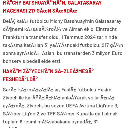
MÄ°CHY BATSHUAYÄ°’NÄ°N, GALATASARAY
MACERASI 217 GÃœN SÃœRDÃœ
BelÃ§ikalÄ± futbolcu Michy Batshuayi’nin Galatasaray
dÃ¶nemi kÄ±sa sÃ¼rdÃ¼ ve Alman ekibi Eintracht
Frankfurt’a transfer oldu. 1 Temmuz 2024 tarihinde
takÄ±ma katÄ±lan 31 yaÅŸÄ±ndaki futbolcu, 217 gÃ¼n
sonra ayrÄ±ldÄ±. Aslan, bu transferden 3 milyon Euro
bonservis bedeli elde etti.
HAKÄ°M ZÄ°YECH’Ä°N SÃ–ZLEÅžMESÄ°
FESHEDÄ°LDÄ°
SarÄ±-kÄ±rmÄ±zÄ±lÄ±lar, FaslÄ± futbolcu Hakim
Ziyech ile karÅŸÄ±lÄ±klÄ± anlaÅŸarak yollarÄ±nÄ±
ayÄ±rdÄ±. Ziyech, bu sezon UEFA Avrupa Ligi’nde 3,
SÃ¼per Lig’de 2 ve TFF SÃ¼per Kupa’da da 1 olmak
toplam 6 resmi mÃ¼sabakada oynadÄ±. 31