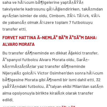
saha ve hÃ¼cum bÃ¶lgelerine yaptÄ±ÄŸÄ±
takviyelerle kadrosunu gÃ¼Ã§lendirirken, takÄ±mdan
ayrÄ±lan isimler de oldu. Cimbom, 3’Ã¼ TÃ¼rk, 4’Ã¼
de yabancÄ± olmak Ã¼zere toplam 7 futbolcuyu
transfer etti.
FORVET HATTINA Ã–NEMLÄ° BÄ°R Ä°SÄ°M DAHA:
ALVARO MORATA
Bu transfer dÃ¶neminde en dikkat Ã§ekici transfer,
Ä°spanyol futbolcu Alvaro Morata oldu. SarÄ±-
kÄ±rmÄ±zÄ±lÄ±lar yaz transfer dÃ¶neminde
NijeryalÄ± golcÃ¼ Victor Osimhen’den sonra hÃ¼cum
bÃ¶lgesine Morata gibi Ã¶nemli bir ismi dahil etti. 32
yaÅŸÄ±ndaki futbolcu, Ä°talyan ekibi Milan’dan satÄ±n
alma opsiyonuyla birlikte kiralÄ±k olarak transfer
edildi.