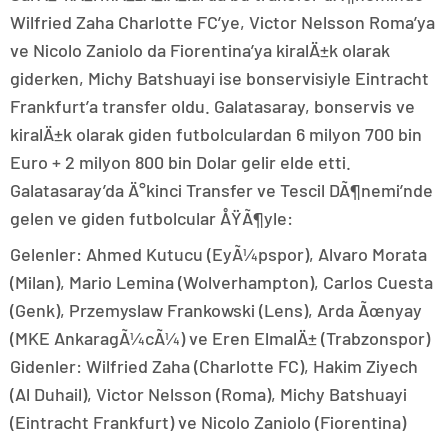
Wilfried Zaha Charlotte FC’ye, Victor Nelsson Roma’ya
ve Nicolo Zaniolo da Fiorentina’ya kiralÄ±k olarak
giderken, Michy Batshuayi ise bonservisiyle Eintracht
Frankfurt’a transfer oldu. Galatasaray, bonservis ve
kiralÄ±k olarak giden futbolculardan 6 milyon 700 bin
Euro + 2 milyon 800 bin Dolar gelir elde etti.
Galatasaray’da Ä°kinci Transfer ve Tescil DÃ¶nemi’nde
gelen ve giden futbolcular ÅŸÃ¶yle:
Gelenler: Ahmed Kutucu (EyÃ¼pspor), Alvaro Morata
(Milan), Mario Lemina (Wolverhampton), Carlos Cuesta
(Genk), Przemyslaw Frankowski (Lens), Arda Ãœnyay
(MKE AnkaragÃ¼cÃ¼) ve Eren ElmalÄ± (Trabzonspor)
Gidenler: Wilfried Zaha (Charlotte FC), Hakim Ziyech
(Al Duhail), Victor Nelsson (Roma), Michy Batshuayi
(Eintracht Frankfurt) ve Nicolo Zaniolo (Fiorentina)