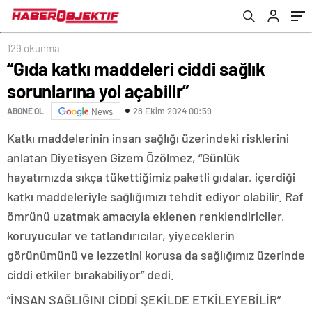
129 okunma
“Gıda katkı maddeleri ciddi sağlık
sorunlarına yol açabilir”
28 Ekim 2024 00:59
ABONE OL
News
Katkı maddelerinin insan sağlığı üzerindeki risklerini
anlatan Diyetisyen Gizem Özölmez, “Günlük
hayatımızda sıkça tükettiğimiz paketli gıdalar, içerdiği
katkı maddeleriyle sağlığımızı tehdit ediyor olabilir. Raf
ömrünü uzatmak amacıyla eklenen renklendiriciler,
koruyucular ve tatlandırıcılar, yiyeceklerin
görünümünü ve lezzetini korusa da sağlığımız üzerinde
ciddi etkiler bırakabiliyor” dedi.
“İNSAN SAĞLIĞINI CİDDİ ŞEKİLDE ETKİLEYEBİLİR”