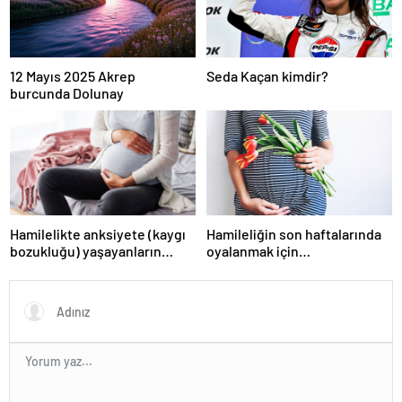
12 Mayıs 2025 Akrep
Seda Kaçan kimdir?
burcunda Dolunay
Hamilelikte anksiyete (kaygı
Hamileliğin son haftalarında
bozukluğu) yaşayanların
oyalanmak için…
gerçek ihtiyacı