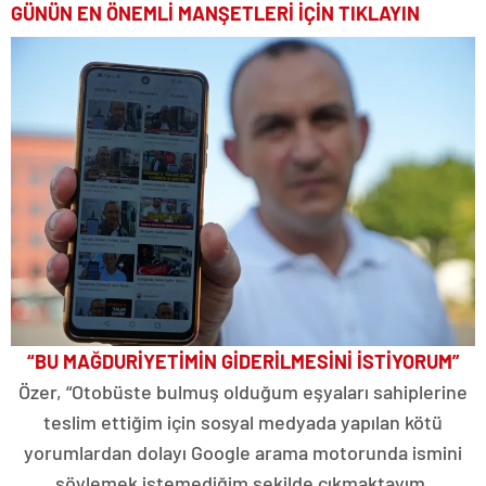
GÜNÜN EN ÖNEMLİ MANŞETLERİ İÇİN TIKLAYIN
“BU MAĞDURİYETİMİN GİDERİLMESİNİ İSTİYORUM”
Özer, “Otobüste bulmuş olduğum eşyaları sahiplerine
teslim ettiğim için sosyal medyada yapılan kötü
yorumlardan dolayı Google arama motorunda ismini
söylemek istemediğim şekilde çıkmaktayım.