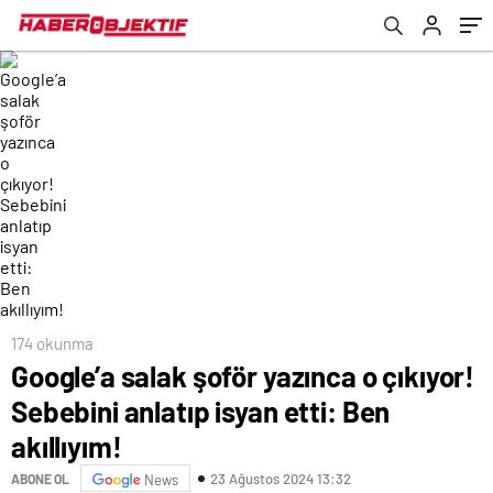
174 okunma
Google’a salak şoför yazınca o çıkıyor!
Sebebini anlatıp isyan etti: Ben
akıllıyım!
23 Ağustos 2024 13:32
ABONE OL
News