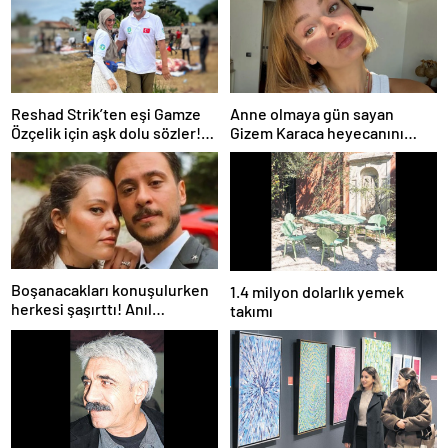
Reshad Strik’ten eşi Gamze
Anne olmaya gün sayan
Özçelik için aşk dolu sözler!
Gizem Karaca heyecanını
“Benim cennetim…”
paylaştı! “Senelerdir annelik
yapıyorum ama bu sene
farklı…”
Boşanacakları konuşulurken
1.4 milyon dolarlık yemek
herkesi şaşırttı! Anıl
takımı
Altan’dan Pelin Akil’e
duygusal Anneler Günü
mesajı