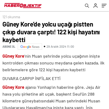
121 okunma
Güney Kore’de yolcu uçağı pistten
çıkıp duvara çarptı! 122 kişi hayatını
kaybetti
29 Aralık 2024 11:00
ABONE OL
News
Güney Kore
‘nin Muan şehrinde yolcu uçağının inişte
kontrolden çıkması sonucu meydana gelen kazada, ilk
belirlemelere göre 122 kişi hayatını kaybetti
DUVARA ÇARPIP İNFİLAK ETTİ
Güney Kore
ajansı Yonhap’ın haberine göre, Jeju Air
hava yolu şirketine ait uçak, başkent Seul’ün 288
kilometre güneybatısındaki Muan şehrindeki Musan
Uluslararası Havalimanı’na inişte kaza yaptı. İniş