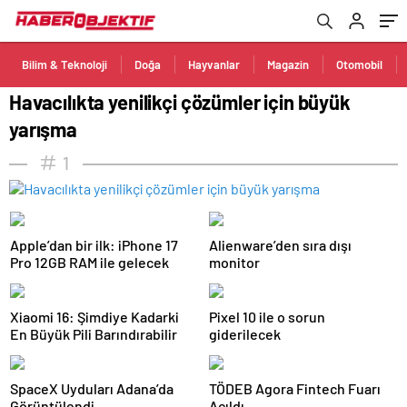
Bilim & Teknoloji
Doğa
Hayvanlar
Magazin
Otomobil
Havacılıkta yenilikçi çözümler için büyük
yarışma
1
Apple’dan bir ilk: iPhone 17
Alienware’den sıra dışı
Pro 12GB RAM ile gelecek
monitor
Xiaomi 16: Şimdiye Kadarki
Pixel 10 ile o sorun
En Büyük Pili Barındırabilir
giderilecek
SpaceX Uyduları Adana’da
TÖDEB Agora Fintech Fuarı
Görüntülendi
Açıldı