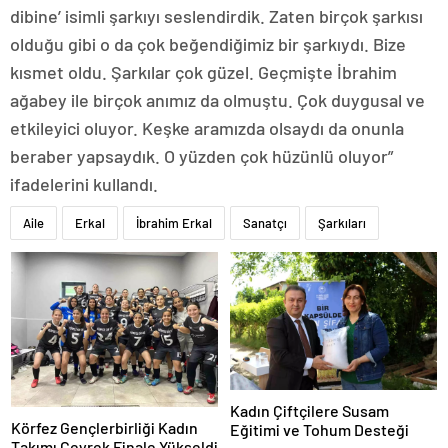
dibine’ isimli şarkıyı seslendirdik. Zaten birçok şarkısı
olduğu gibi o da çok beğendiğimiz bir şarkıydı. Bize
kısmet oldu. Şarkılar çok güzel. Geçmişte İbrahim
ağabey ile birçok anımız da olmuştu. Çok duygusal ve
etkileyici oluyor. Keşke aramızda olsaydı da onunla
beraber yapsaydık. O yüzden çok hüzünlü oluyor”
ifadelerini kullandı.
Aile
Erkal
İbrahim Erkal
Sanatçı
Şarkıları
Kadın Çiftçilere Susam
Körfez Gençlerbirliği Kadın
Eğitimi ve Tohum Desteği
Takımı Çeyrek Finale Yükseldi