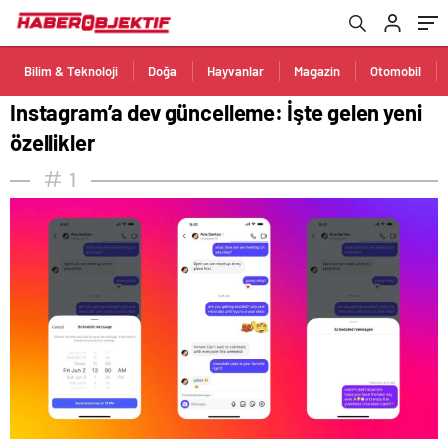
Bilim & Teknoloji
Doğa
Hayvanlar
Magazin
Otomobil
Instagram’a dev güncelleme: İşte gelen yeni
özellikler
1