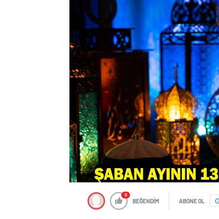
0
BEĞENDİM
ABONE OL