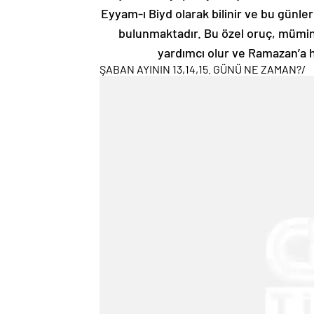
Eyyam-ı Biyd olarak bilinir ve bu günle
bulunmaktadır. Bu özel oruç, mümin
yardımcı olur ve Ramazan’a ha
ŞABAN AYININ 13,14,15. GÜNÜ NE ZAMAN?
/