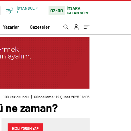
İMSAK'A
İSTANBUL
02:00
KALAN SÜRE
°
Yazarlar
Gazeteler
nü ne zaman?
HIZLI YORUM YAP