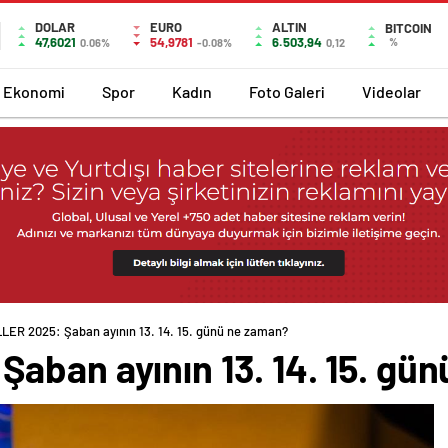
DOLAR
EURO
ALTIN
BITCOIN
47,6021
54,9781
6.503,94
%
0.06%
-0.08%
0,12
Ekonomi
Spor
Kadın
Foto Galeri
Videolar
LER 2025: Şaban ayının 13. 14. 15. günü ne zaman?
aban ayının 13. 14. 15. gü