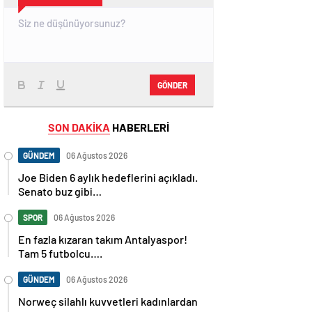
GÖNDER
SON DAKİKA
HABERLERİ
GÜNDEM
06 Ağustos 2026
Joe Biden 6 aylık hedeflerini açıkladı.
Senato buz gibi…
SPOR
06 Ağustos 2026
En fazla kızaran takım Antalyaspor!
Tam 5 futbolcu….
GÜNDEM
06 Ağustos 2026
Norweç silahlı kuvvetleri kadınlardan