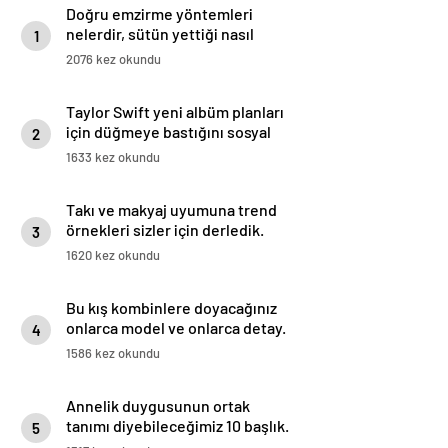
Doğru emzirme yöntemleri
nelerdir, sütün yettiği nasıl
1
anlaşılır?
2076 kez okundu
Taylor Swift yeni albüm planları
için düğmeye bastığını sosyal
2
medyadan duyurdu!
1633 kez okundu
Takı ve makyaj uyumuna trend
örnekleri sizler için derledik.
3
1620 kez okundu
Bu kış kombinlere doyacağınız
onlarca model ve onlarca detay.
4
1586 kez okundu
Annelik duygusunun ortak
tanımı diyebileceğimiz 10 başlık.
5