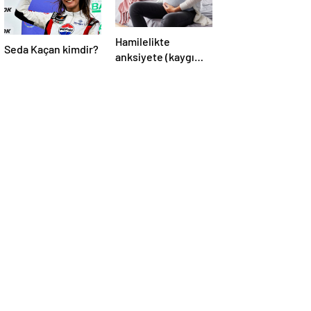
Hamilelikte
Seda Kaçan kimdir?
anksiyete (kaygı
bozukluğu)
yaşayanların gerçek
ihtiyacı