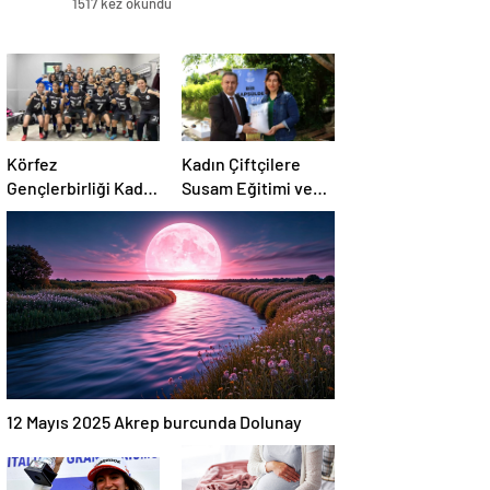
1517 kez okundu
Körfez
Kadın Çiftçilere
Gençlerbirliği Kadın
Susam Eğitimi ve
Takımı Çeyrek
Tohum Desteği
Finale Yükseldi
12 Mayıs 2025 Akrep burcunda Dolunay