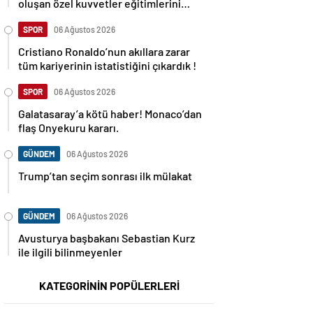
oluşan özel kuvvetler eğitimlerini
başlattı.
SPOR
06 Ağustos 2026
Cristiano Ronaldo’nun akıllara zarar
tüm kariyerinin istatistiğini çıkardık !
SPOR
06 Ağustos 2026
Galatasaray’a kötü haber! Monaco’dan
flaş Onyekuru kararı.
GÜNDEM
06 Ağustos 2026
Trump’tan seçim sonrası ilk mülakat
GÜNDEM
06 Ağustos 2026
Avusturya başbakanı Sebastian Kurz
ile ilgili bilinmeyenler
KATEGORİNİN POPÜLERLERİ