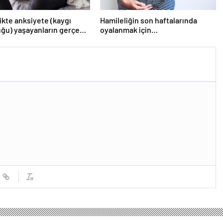
ikte anksiyete (kaygı
Hamileliğin son haftalarında
ğu) yaşayanların gerçek
oyalanmak için…