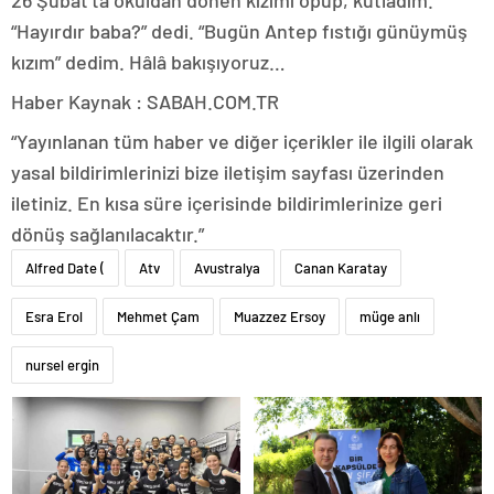
“Hayırdır baba?” dedi. “Bugün Antep fıstığı günüymüş
kızım” dedim. Hâlâ bakışıyoruz…
Haber Kaynak : SABAH.COM.TR
“Yayınlanan tüm haber ve diğer içerikler ile ilgili olarak
yasal bildirimlerinizi bize iletişim sayfası üzerinden
iletiniz. En kısa süre içerisinde bildirimlerinize geri
dönüş sağlanılacaktır.”
Alfred Date (
Atv
Avustralya
Canan Karatay
Esra Erol
Mehmet Çam
Muazzez Ersoy
müge anlı
nursel ergin