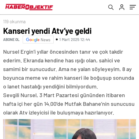
gitti bile”
119 okunma
Kanseri yendi Atv’ye geldi
1 Mart 2025 12:44
ABONE OL
News
Nursel Ergin’i yıllar öncesinden tanır ve çok takdir
ederim. Ekranda kendine has ışığı olan, sahici ve
samimi bir sunucudur. Ama ne yalan söyleyeyim, 8 ay
boyunca meme ve rahim kanseri ile boğuşup sonunda
o lanet hastalığı yendiğini bilmiyordum.
Sevgili Nursel, 3 Mart Pazartesi gününden itibaren
hafta içi her gün 14.00’de Mutfak Bahane’nin sunucusu
olarak Atv izleyicisi ile buluşmaya hazırlanıyor.