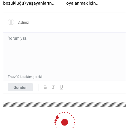
bozukluğu) yaşayanların
oyalanmak için…
gerçek ihtiyacı
En az 10 karakter gerekli
Gönder
108 okunma
Ceyda Düvenci’den sevgilisi Güçlü