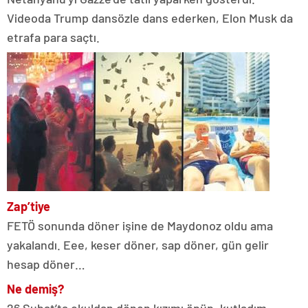
Videoda Trump dansözle dans ederken, Elon Musk da
etrafa para saçtı.
Zap’tiye
FETÖ sonunda döner işine de Maydonoz oldu ama
yakalandı. Eee, keser döner, sap döner, gün gelir
hesap döner…
Ne demiş?
26 Şubat’ta okuldan dönen kızımı öpüp, kutladım.