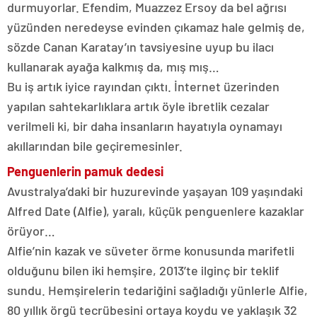
durmuyorlar. Efendim, Muazzez Ersoy da bel ağrısı
yüzünden neredeyse evinden çıkamaz hale gelmiş de,
sözde Canan Karatay’ın tavsiyesine uyup bu ilacı
kullanarak ayağa kalkmış da, mış mış…
Bu iş artık iyice rayından çıktı. İnternet üzerinden
yapılan sahtekarlıklara artık öyle ibretlik cezalar
verilmeli ki, bir daha insanların hayatıyla oynamayı
akıllarından bile geçiremesinler.
Penguenlerin pamuk dedesi
Avustralya’daki bir huzurevinde yaşayan 109 yaşındaki
Alfred Date (Alfie), yaralı, küçük penguenlere kazaklar
örüyor…
Alfie’nin kazak ve süveter örme konusunda marifetli
olduğunu bilen iki hemşire, 2013’te ilginç bir teklif
sundu. Hemşirelerin tedariğini sağladığı yünlerle Alfie,
80 yıllık örgü tecrübesini ortaya koydu ve yaklaşık 32