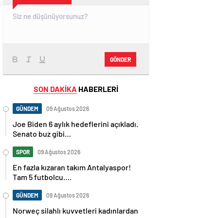
GÖNDER
SON DAKİKA
HABERLERİ
GÜNDEM
09 Ağustos 2026
Joe Biden 6 aylık hedeflerini açıkladı.
Senato buz gibi…
SPOR
09 Ağustos 2026
En fazla kızaran takım Antalyaspor!
Tam 5 futbolcu….
GÜNDEM
09 Ağustos 2026
Norweç silahlı kuvvetleri kadınlardan