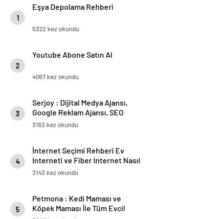
Eşya Depolama Rehberi
1
5322 kez okundu
Youtube Abone Satın Al
2
4067 kez okundu
Serjoy : Dijital Medya Ajansı,
Google Reklam Ajansı, SEO
3
Ajansı ve Web Tasarım Ajansı
3163 kez okundu
İnternet Seçimi Rehberi Ev
Interneti ve Fiber Internet Nasıl
4
Doğru Tercih Edilir?
3143 kez okundu
Petmona : Kedi Maması ve
Köpek Maması İle Tüm Evcil
5
Hayvan Ürünleri