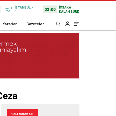
İMSAK'A
İSTANBUL
02:00
KALAN SÜRE
°
Yazarlar
Gazeteler
 Ceza
HIZLI YORUM YAP