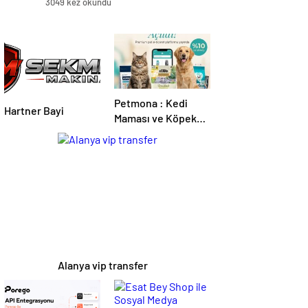
3049 kez okundu
Petmona : Kedi
Hartner Bayi
Maması ve Köpek
Maması İle Tüm
Evcil Hayvan
Ürünleri
Alanya vip transfer