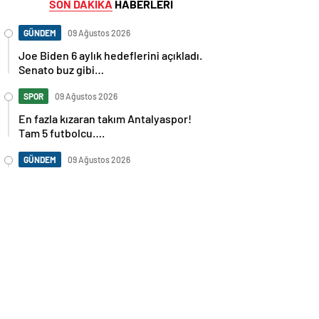
SON DAKİKA
HABERLERİ
GÜNDEM
09 Ağustos 2026
Joe Biden 6 aylık hedeflerini açıkladı.
Senato buz gibi…
SPOR
09 Ağustos 2026
En fazla kızaran takım Antalyaspor!
Tam 5 futbolcu….
GÜNDEM
09 Ağustos 2026
Norweç silahlı kuvvetleri kadınlardan
oluşan özel kuvvetler eğitimlerini
başlattı.
SPOR
09 Ağustos 2026
Cristiano Ronaldo’nun akıllara zarar
tüm kariyerinin istatistiğini çıkardık !
SPOR
09 Ağustos 2026
Galatasaray’a kötü haber! Monaco’dan