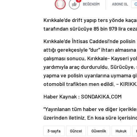
0
BEĞENDİM
ABONE OL
Kırıkkale’de drift yapıp ters yönde kaç
tarafından sürücüye 85 bin 979 lira ceza
Kırıkkale’de İhtisas Caddesi’nde polisi
attığı gerekçesiyle “dur” ihtarı almasın
çalışması sonucu, Kırıkkale- Kayseri y
yardımıyla araç durduruldu. Sürücüye, 
yapma ve polisin uyarılarına uymama gibi
otomobil trafikten men edildi. – KIRIK
Haber Kaynak : SONDAKIKA.COM
“Yayınlanan tüm haber ve diğer içerikler i
üzerinden iletiniz. En kısa süre içerisin
3-sayfa
Güncel
Güvenlik
Hukuk