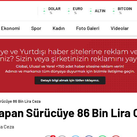
DOLAR
EURO
BITCOIN
ALTIN
%
%
%
Ekonomi
Spor
Kadın
Foto Galeri
Videolar
ürücüye 86 Bin Lira Ceza
 Yapan Sürücüye 86 Bin Lira