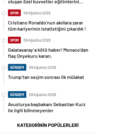
oluşan özel kuvvetler eğitimlerini
başlattı.
SPOR
09 Ağustos 2026
Cristiano Ronaldo’nun akıllara zarar
tüm kariyerinin istatistiğini çıkardık !
SPOR
09 Ağustos 2026
Galatasaray’a kötü haber! Monaco’dan
flaş Onyekuru kararı.
GÜNDEM
09 Ağustos 2026
Trump’tan seçim sonrası ilk mülakat
GÜNDEM
09 Ağustos 2026
Avusturya başbakanı Sebastian Kurz
ile ilgili bilinmeyenler
KATEGORİNİN POPÜLERLERİ