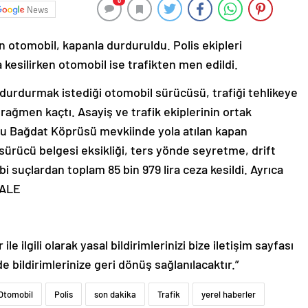
0
News
an otomobil, kapanla durduruldu. Polis ekipleri
 kesilirken otomobil ise trafikten men edildi.
n durdurmak istediği otomobil sürücüsü, trafiği tehlikeye
a rağmen kaçtı. Asayiş ve trafik ekiplerinin ortak
olu Bağdat Köprüsü mevkiinde yola atılan kapan
sürücü belgesi eksikliği, ters yönde seyretme, drift
 suçlardan toplam 85 bin 979 lira ceza kesildi. Ayrıca
KALE
le ilgili olarak yasal bildirimlerinizi bize iletişim sayfası
de bildirimlerinize geri dönüş sağlanılacaktır.”
Otomobil
Polis
son dakika
Trafik
yerel haberler