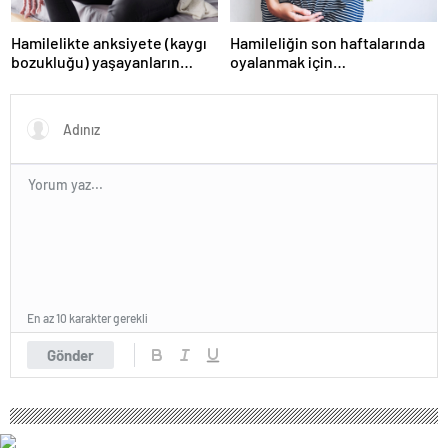
Hamilelikte anksiyete (kaygı
Hamileliğin son haftalarında
bozukluğu) yaşayanların
oyalanmak için…
gerçek ihtiyacı
En az 10 karakter gerekli
Gönder