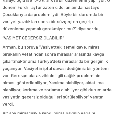
Kalaycıoğlu ise “5-6 Aralık’ta bir düzenleme yapılıyor. O
dönem Ferdi Tayfur zaten ciddi anlamda hastaydı.
Çocuklarıyla da problemliydi. Böyle bir durumda bir
vasiyet yazdıktan sonra bir süzgeçten geçirip
düzenleme yapmak gerekmiyor mu?” diye sordu.
“VASİYET GEÇERSİZ OLABİLİR”
Arman, bu soruya “Vasiyetteki temel gaye, miras
bırakanın vefatından sonra miraslar arasında kavga
çıkartmaktır ama Türkiye’deki miraslarda bir gerginlik
yaşanıyor. Vasiyetin iptal davası dediğimiz bir yöntem
var. Gerekçe olarak zihinle ilgili sağlık probleminin
olması gösterilebiliyor. Yanılma olabiliyor, aldatılma
olabiliyor, korkma ve zorlama olabiliyor gibi durumlarda
vasiyetin geçersiz olduğu ileri sürülebiliyor” yanıtını
verdi.
Alt soy mirasçısıyla kendi miras payının yarısını