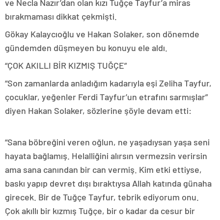
ve Necla Nazır’dan olan kızı Tuğçe Tayfur’a miras
bırakmaması dikkat çekmişti.
Gökay Kalaycıoğlu ve Hakan Solaker, son dönemde
gündemden düşmeyen bu konuyu ele aldı.
“ÇOK AKILLI BİR KIZMIŞ TUĞÇE”
“Son zamanlarda anladığım kadarıyla eşi Zeliha Tayfur,
çocuklar, yeğenler Ferdi Tayfur’un etrafını sarmışlar”
diyen Hakan Solaker, sözlerine şöyle devam etti:
“Sana böbreğini veren oğlun, ne yaşadıysan yaşa seni
hayata bağlamış. Helalliğini alırsın vermezsin verirsin
ama sana canından bir can vermiş. Kim etki ettiyse,
baskı yapıp devret dışı bıraktıysa Allah katında günaha
girecek. Bir de Tuğçe Tayfur, tebrik ediyorum onu.
Çok akıllı bir kızmış Tuğçe, bir o kadar da cesur bir