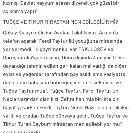
kızmış. Devlet kayyum atasın diyerek çok güzel bir
açıklama yaptı”
TUĞÇE VE TİMUR MİRASTAN MEN EDİLEBİLİR Mİ?
Gökay Kalaycıoğlu ise Avukat Talat Niyazi Arman’a
telefon açarak “Ferdi Tayfur iki çocuğuna mirasında
yer vermedi. 14 gayrimenkul var TSK, LÖSEV ve
Darüşşafaka’ya bırakılan. Onun dışında 3 milyar TL’ye
dayandığı tahmin edilen geri kalan mal varlığı da diğer
evlat ve yeğenler tarafından paylaşıldı ama vasiyette
daha önce babasına böbreğini veren erkek evlat ve
Tuğçe Tayfur muaf. Tuğçe Tayfur, Ferdi Tayfur’un
Necla Nazır’dan olan kızı. Zehra hanımla birlikte bir
hayat yaşarken Ferdi Tayfur, Necla Nazırla da bir ilişkisi
vardı ve oradan Tuğçe dünyaya geldi. Tuğçe Tayfur ve
Timur Turan Bayburt mirastan men edilebiliyor mu?
sorusunu sordu.