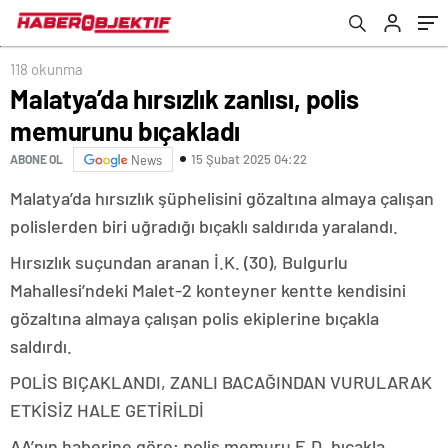
118 okunma
Malatya’da hırsızlık zanlısı, polis
memurunu bıçakladı
15 Şubat 2025 04:22
ABONE OL
News
Malatya’da hırsızlık şüphelisini gözaltına almaya çalışan
polislerden biri uğradığı bıçaklı saldırıda yaralandı.
Hırsızlık suçundan aranan İ.K. (30), Bulgurlu
Mahallesi’ndeki Malet-2 konteyner kentte kendisini
gözaltına almaya çalışan polis ekiplerine bıçakla
saldırdı.
POLİS BIÇAKLANDI, ZANLI BACAĞINDAN VURULARAK
ETKİSİZ HALE GETİRİLDİ
AA’nın haberine göre; polis memuru E.D. bıçakla