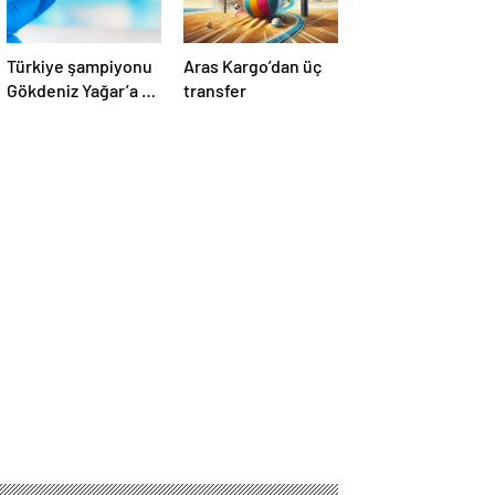
Türkiye şampiyonu
Aras Kargo’dan üç
Gökdeniz Yağar’a 3
transfer
yıl men cezası