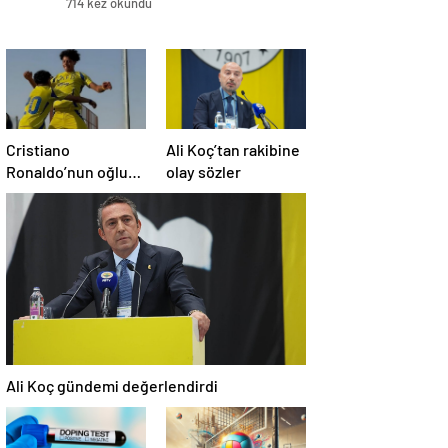
714 kez okundu
Cristiano
Ali Koç’tan rakibine
Ronaldo’nun oğluna
olay sözler
milla davet
Ali Koç gündemi değerlendirdi