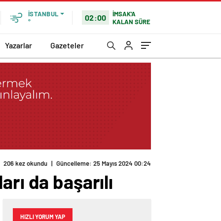
İMSAK'A
İSTANBUL
02:00
KALAN SÜRE
°
Yazarlar
Gazeteler
rı da başarılı
HIZLI YORUM YAP