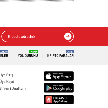
an Aktaş’a Ziyaret
HIZLI YORUM YAP
GÖNDER
SON DAKİKA
HABERLERİ
GÜNDEM
10 Ağustos 2026
Joe Biden 6 aylık hedeflerini açıkladı.
Senato buz gibi…