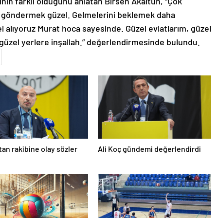
ın farklı olduğunu anlatan Birsen Akaltun, “Çok
ra göndermek güzel. Gelmelerini beklemek daha
 alıyoruz Murat hoca sayesinde. Güzel evlatlarım, güzel
 güzel yerlere inşallah.” değerlendirmesinde bulundu.
’tan rakibine olay sözler
Ali Koç gündemi değerlendirdi