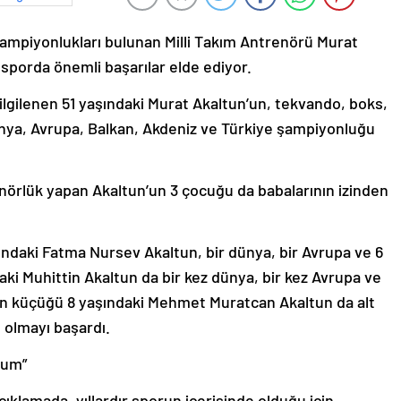
ampiyonlukları bulunan Milli Takım Antrenörü Murat
 sporda önemli başarılar elde ediyor.
ilgilenen 51 yaşındaki Murat Akaltun’un, tekvando, boks,
ünya, Avrupa, Balkan, Akdeniz ve Türkiye şampiyonluğu
renörlük yapan Akaltun’un 3 çocuğu da babalarının izinden
şındaki Fatma Nursev Akaltun, bir dünya, bir Avrupa ve 6
ki Muhittin Akaltun da bir kez dünya, bir kez Avrupa ve
 en küçüğü 8 yaşındaki Mehmet Muratcan Akaltun da alt
 olmayı başardı.
rum”
ıklamada, yıllardır sporun içerisinde olduğu için