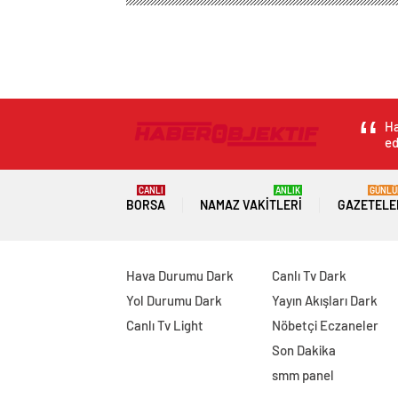
Haber Objektif
Spor
Basketbol
Türkiye’nin 
Türkiye’nin En Ge
0
BEĞENDİM
ABONE OL
Türkiye’nin en genç satranç ustasından
BURSA – Bursa Büyükşehir Belediye Baş
ustası olma başarısı gösteren 15 yaşınd
olan Ediz ile gurur duyduklarını söyle
başarılı isimler çıkartmıştır. Ediz de o i
Anaokuluna giderken öğretmeninin yön
kadar dünya çapında sayısız başarılar 
olma başarısı gösteren Ediz Gürel, anne
Başkanı Alinur Aktaş’ı ziyaret etti. 2