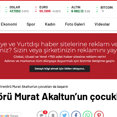
DOLAR
EURO
ALTIN
BITCOIN
47,7252
55,1986
6.662,12
%
0.01%
-0.02%
0,02
Ekonomi
Spor
Kadın
Foto Galeri
Videolar
ntrenörü Murat Akaltun’un çocukları da başarılı
örü Murat Akaltun’un çocukla
0
News