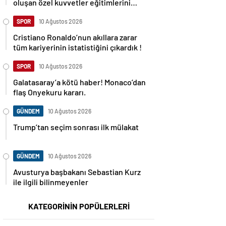
oluşan özel kuvvetler eğitimlerini
başlattı.
SPOR
10 Ağustos 2026
Cristiano Ronaldo’nun akıllara zarar
tüm kariyerinin istatistiğini çıkardık !
SPOR
10 Ağustos 2026
Galatasaray’a kötü haber! Monaco’dan
flaş Onyekuru kararı.
GÜNDEM
10 Ağustos 2026
Trump’tan seçim sonrası ilk mülakat
GÜNDEM
10 Ağustos 2026
Avusturya başbakanı Sebastian Kurz
ile ilgili bilinmeyenler
KATEGORİNİN POPÜLERLERİ