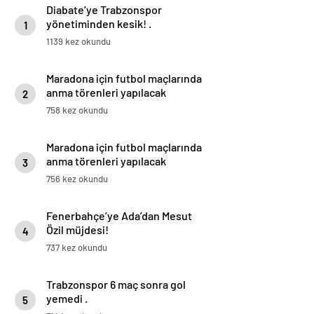
Diabate’ye Trabzonspor
yönetiminden kesik! .
1
1139 kez okundu
Maradona için futbol maçlarında
anma törenleri yapılacak
2
758 kez okundu
Maradona için futbol maçlarında
anma törenleri yapılacak
3
756 kez okundu
Fenerbahçe’ye Ada’dan Mesut
Özil müjdesi!
4
737 kez okundu
Trabzonspor 6 maç sonra gol
yemedi .
5