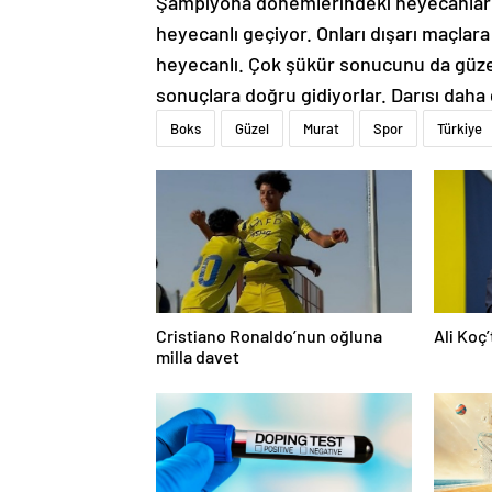
Şampiyona dönemlerindeki heyecanların
heyecanlı geçiyor. Onları dışarı maçla
heyecanlı. Çok şükür sonucunu da güzel
sonuçlara doğru gidiyorlar. Darısı daha
Boks
Güzel
Murat
Spor
Türkiye
Cristiano Ronaldo’nun oğluna
Ali Koç
milla davet