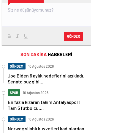
GÖNDER
SON DAKİKA
HABERLERİ
GÜNDEM
10 Ağustos 2026
Joe Biden 6 aylık hedeflerini açıkladı.
Senato buz gibi…
SPOR
10 Ağustos 2026
En fazla kızaran takım Antalyaspor!
Tam 5 futbolcu….
GÜNDEM
10 Ağustos 2026
Norweç silahlı kuvvetleri kadınlardan