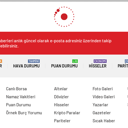
En Genç Satranç Ustasından Başkan Aktaş’a Ziyaret
nç Satranç Ustasından Başk
0
News
 Başkan Aktaş’a ziyaret
kanı Alinur Aktaş, Türkiye’nin satrançta en genç büyük
aki Ediz Gürel’i makamında ağırladı. Bursa’nın evladı
yen Başkan Aktaş, “Bursa sporda, sanatta ve kültürde
simlerden bir tanesidir” dedi.
lendirmesiyle satranç oynamaya başlayan, 15 yaşına
elde eden ve Türkiye’nin satrançta en genç büyük ustası
si Özlem Gürel ile birlikte Bursa Büyükşehir Belediye
018-2022 arasında Bursa Büyükşehir Belediyespor