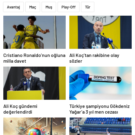
Avantaj
Maç
Muş
Play-Off
Tür
Cristiano Ronaldo’nun oğluna
Ali Koç’tan rakibine olay
milla davet
sözler
Ali Koç gündemi
Türkiye şampiyonu Gökdeniz
değerlendirdi
Yağar’a 3 yıl men cezası