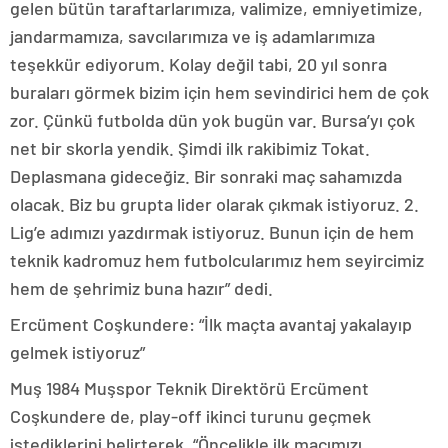
gelen bütün taraftarlarımıza, valimize, emniyetimize,
jandarmamıza, savcılarımıza ve iş adamlarımıza
teşekkür ediyorum. Kolay değil tabi, 20 yıl sonra
buraları görmek bizim için hem sevindirici hem de çok
zor. Çünkü futbolda dün yok bugün var. Bursa’yı çok
net bir skorla yendik. Şimdi ilk rakibimiz Tokat.
Deplasmana gideceğiz. Bir sonraki maç sahamızda
olacak. Biz bu grupta lider olarak çıkmak istiyoruz. 2.
Lig’e adımızı yazdırmak istiyoruz. Bunun için de hem
teknik kadromuz hem futbolcularımız hem seyircimiz
hem de şehrimiz buna hazır” dedi.
Ercüment Coşkundere: “İlk maçta avantaj yakalayıp
gelmek istiyoruz”
Muş 1984 Muşspor Teknik Direktörü Ercüment
Coşkundere de, play-off ikinci turunu geçmek
istediklerini belirterek, “Öncelikle ilk maçımızı