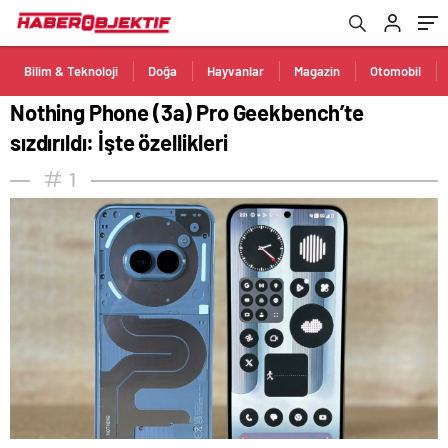
Bilim & Teknoloji
Doğa
Hayvanlar
Magazin
Otomobil
Nothing Phone (3a) Pro Geekbench’te
sızdırıldı: İşte özellikleri
1